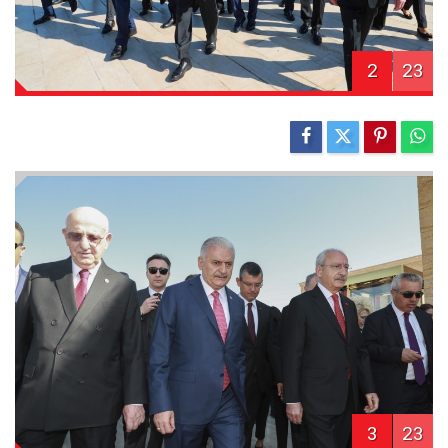
2
23
3
23