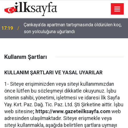
Çankaya’da apartman tartışmasında öldürülen koç,
17:19
son yolculuğuna uğurlandı
İletişim Başkanı Duran: Mekke Anlaşması tarihi bir
17:18
adımdır
Kullanım Şartları
KULLANIM ŞARTLARI VE YASAL UYARILAR
1- Siteye erişiminizden veya siteyi kullanımınızdan
önce lütfen bu sözleşmeyi dikkatle okuyunuz. İşbu
sitenin sahibi, yönetimi, işletmesi ve idaresi İlk Sayfa
Yay. Kırt. Paz. Dağ. Tic. Paz. Ltd. Şti Şirketine aittir. İşbu
web sitesine
; https://www.gazeteilksayfa.com
web
adresinden ulaşılmaktadır. Siteye erişmekle veya
siteyi kullanmakla, aşağıda belirtilen şartlara uymayı