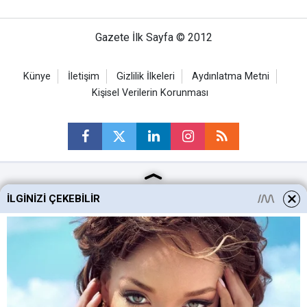
Gazete İlk Sayfa © 2012
Künye
İletişim
Gizlilik İlkeleri
Aydınlatma Metni
Kişisel Verilerin Korunması
Ankara Haberleri
İLGINIZI ÇEKEBILIR
Keçiören Haberleri
Altındağ Haberleri
Sincan Haberleri
Mamak Haberleri