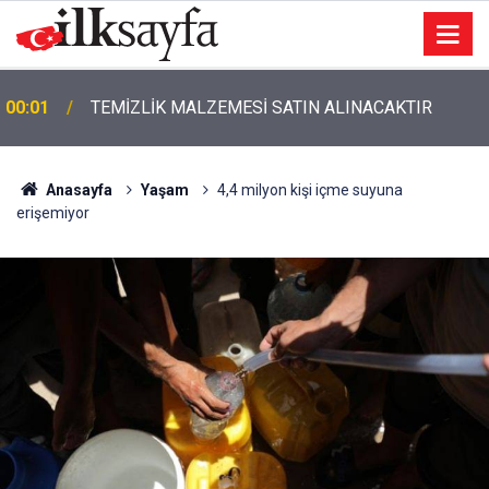
00:01
TEMİZLİK MALZEMESİ SATIN ALINACAKTIR
Anasayfa
Yaşam
4,4 milyon kişi içme suyuna
erişemiyor