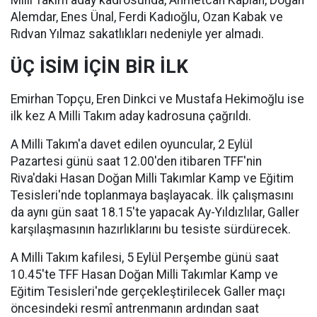
Milli Takım aday kadrosunda, Ahmetcan Kaplan, Doğan
Alemdar, Enes Ünal, Ferdi Kadıoğlu, Ozan Kabak ve
Rıdvan Yılmaz sakatlıkları nedeniyle yer almadı.
ÜÇ İSİM İÇİN BİR İLK
Emirhan Topçu, Eren Dinkci ve Mustafa Hekimoğlu ise
ilk kez A Milli Takım aday kadrosuna çağrıldı.
A Milli Takım'a davet edilen oyuncular, 2 Eylül
Pazartesi günü saat 12.00'den itibaren TFF'nin
Riva'daki Hasan Doğan Milli Takımlar Kamp ve Eğitim
Tesisleri'nde toplanmaya başlayacak. İlk çalışmasını
da aynı gün saat 18.15'te yapacak Ay-Yıldızlılar, Galler
karşılaşmasının hazırlıklarını bu tesiste sürdürecek.
A Milli Takım kafilesi, 5 Eylül Perşembe günü saat
10.45'te TFF Hasan Doğan Milli Takımlar Kamp ve
Eğitim Tesisleri'nde gerçekleştirilecek Galler maçı
öncesindeki resmî antrenmanın ardından saat