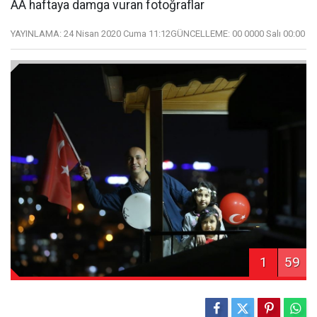
AA haftaya damga vuran fotoğraflar
YAYINLAMA:
24 Nisan 2020 Cuma 11:12
GÜNCELLEME:
00 0000 Salı 00:00
1
59