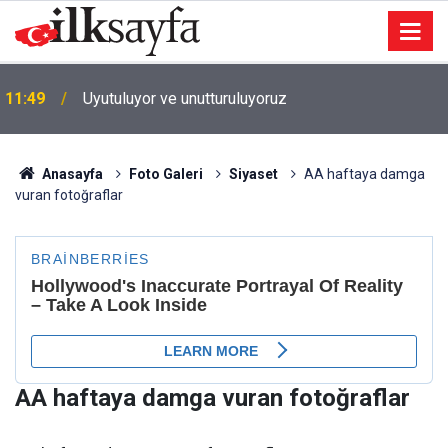
ASKİ’den Ankaralılara hafta sonu mesaisi: Su
11:30
işlemleri cumartesi de yapılabiliyor
Anasayfa
Foto Galeri
Siyaset
AA haftaya damga
vuran fotoğraflar
AA haftaya damga vuran fotoğraflar