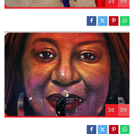
35
59
36
59