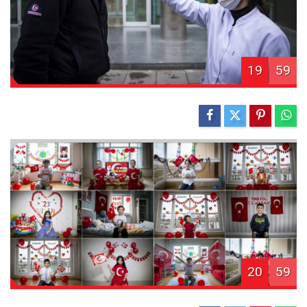
19
59
20
59