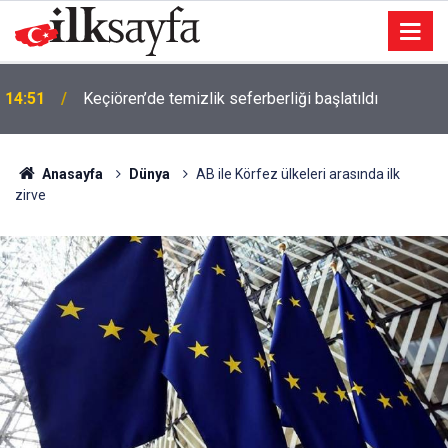
14:51
Keçiören’de temizlik seferberliği başlatıldı
Anasayfa
Dünya
AB ile Körfez ülkeleri arasında ilk
zirve