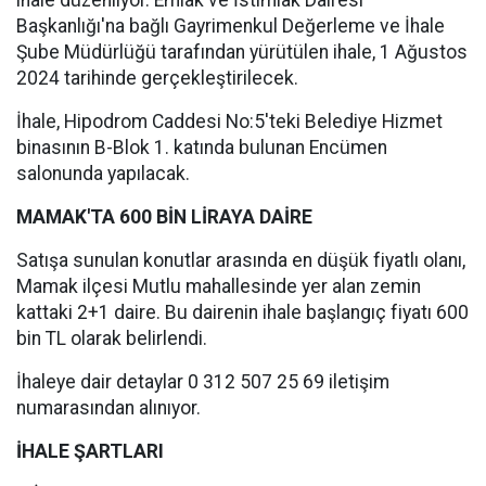
ihale düzenliyor. Emlak ve İstimlak Dairesi
Başkanlığı'na bağlı Gayrimenkul Değerleme ve İhale
Şube Müdürlüğü tarafından yürütülen ihale, 1 Ağustos
2024 tarihinde gerçekleştirilecek.
İhale, Hipodrom Caddesi No:5'teki Belediye Hizmet
binasının B-Blok 1. katında bulunan Encümen
salonunda yapılacak.
MAMAK'TA 600 BİN LİRAYA DAİRE
Satışa sunulan konutlar arasında en düşük fiyatlı olanı,
Mamak ilçesi Mutlu mahallesinde yer alan zemin
kattaki 2+1 daire. Bu dairenin ihale başlangıç fiyatı 600
bin TL olarak belirlendi.
İhaleye dair detaylar 0 312 507 25 69 iletişim
numarasından alınıyor.
İHALE ŞARTLARI