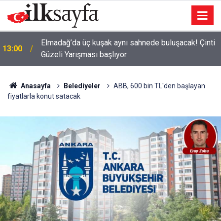
Çankaya Kent Lokantaları’nda haftanın menüsü belli
12:30
oldu
Anasayfa
Belediyeler
ABB, 600 bin TL'den başlayan
fiyatlarla konut satacak