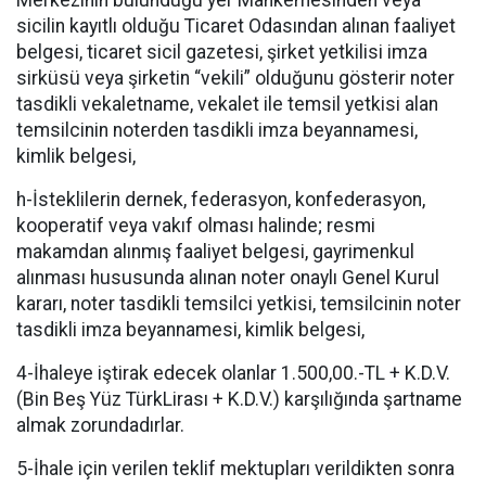
Merkezinin bulunduğu yer Mahkemesinden veya
sicilin kayıtlı olduğu Ticaret Odasından alınan faaliyet
belgesi, ticaret sicil gazetesi, şirket yetkilisi imza
sirküsü veya şirketin “vekili” olduğunu gösterir noter
tasdikli vekaletname, vekalet ile temsil yetkisi alan
temsilcinin noterden tasdikli imza beyannamesi,
kimlik belgesi,
h-İsteklilerin dernek, federasyon, konfederasyon,
kooperatif veya vakıf olması halinde; resmi
makamdan alınmış faaliyet belgesi, gayrimenkul
alınması hususunda alınan noter onaylı Genel Kurul
kararı, noter tasdikli temsilci yetkisi, temsilcinin noter
tasdikli imza beyannamesi, kimlik belgesi,
4-İhaleye iştirak edecek olanlar 1.500,00.-TL + K.D.V.
(Bin Beş Yüz TürkLirası + K.D.V.) karşılığında şartname
almak zorundadırlar.
5-İhale için verilen teklif mektupları verildikten sonra