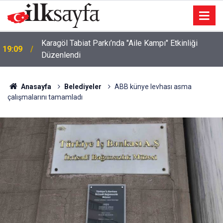
Karagöl Tabiat Parkı’nda "Aile Kampı" Etkinliği
19:09
Düzenlendi
Anasayfa
Belediyeler
ABB künye levhası asma
çalışmalarını tamamladı