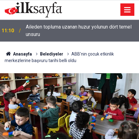
Aileden topluma uzanan huzur yolunun dört temel
11:10
unsuru
Anasayfa
Belediyeler
ABB'nin çocuk etkinlik
merkezlerine başvuru tarihi belli oldu