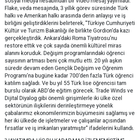
sosyal medya hesabından bir video mesaj yayımladı.
Flake, veda mesajında, 3 yıllık görev süresinde Türk
halkı ve Amerikan halkı arasında derin anlayışı ve iş
birliğini geliştirdiklerini belirterek, "Türkiye Cumhuriyeti
Kültür ve Turizm Bakanlığı ile birlikte Gordion'da kazı
gerçekleştirdik. Ankara'daki Roma Tiyatrosu'nu
restore ettik ve çok sayıda önemli kültürel miras
alanını koruduk. Değişim programlarındaki öğrenci
sayısının artması beni çok mutlu etti. 20 yılı aşkın
süredir devam eden Gençlik Değişim ve Öğrenim
Programı'na bugüne kadar 700'den fazla Türk öğrenci
katılım sağladı. Ve bu yıl 55 Türk lise öğrencisi tam
burslu olarak ABD'de eğitim görecek. Trade Winds ve
Dijital Diyalog gibi önemli girişimlerle iki ülke özel
sektörünün ilişkilerini derinleştirmeye yönelik
çabalarımız ekonomilerimizin büyümesini sağlamış ve
her iki ülkede de işletmeler ve çalışanlar açısından
fırsatlar ve iş imkanları yaratmıştır" ifadelerini kullandı.