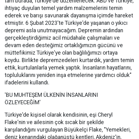
tam burada, Türkiye'de düzenlenecek. ABD ve Türkiye,
ihtiyaç duyulan temel yardım malzemelerini temin
ederek ve barışı savunarak dayanışma içimde hareket
etmiştir. 6 Şubat 2023'te Türkiye'de yaşanan o yıkıcı
depremi asla unutmayacağım. Depremin ardından
gerçekleştirdiğimiz acil müdahale çalışmaları ve
devam eden desteğimiz ortaklığımızın gücünü ve
müttefikimiz Türkiye'ye olan bağlılığımızı ortaya
koydu. Birlikte depremzedeleri kurtardık, yardım temin
ettik, kurtulanlarla yemek yaptık. İnsanların hayatlarını,
topluluklarını yeniden inşa etmelerine yardımcı olduk"
ifadelerini kullandı.
'BU MUHTEŞEM ÜLKENİN İNSANLARINI
ÖZLEYECEĞİM'
Türkiye'de kişisel olarak kendisinin, eşi Cheryl
Flake'nin ve ailesinin çok sıcak bir şekilde
karşılandığını vurgulayan Büyükelçi Flake, "Yemekleri,
deniz kenarındaki olağanüstü kentleri, Akdeniz'in,