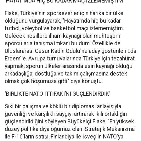
'HAYATIMDA HİÇ BU KADAR MAÇ İZLEMEMİŞTİM''
Flake, Türkiye'nin sporseverler için harika bir ülke
olduğunu vurgulayarak, "Hayatımda hiç bu kadar
futbol, voleybol ve basketbol maçı izlememiştim.
Gelecek nesillere ilham kaynağı olan muhteşem
sporcularla tanışma imkanı buldum. Özellikle de
Uluslararası Cesur Kadın Ödülü'ne aday gösterilen Eda
Erdem'le. Avrupa turnuvalarında Türkiye için tezahürat
yapmak, sporun ülkeler arasında esin kaynağı olduğu
arkadaşlığa, dostluğa ve takım çalışmasına destek
olmak çok hoşumuza gitti" diye konuştu.
'BİRLİKTE NATO İTTİFAKI’NI GÜÇLENDİRDİK'
Sıkı bir çalışma ve köklü bir diplomasi anlayışıyla
güvenliği ve karşılıklı saygıyı artırarak ikili ortaklığın
güçlendirildiğini söyleyen Büyükelçi Flake, "En yüksek
düzey politika diyaloğumuz olan 'Stratejik Mekanizma'
ile F-16'ların satışı, Finlandiya ile İsveç'in NATO'ya