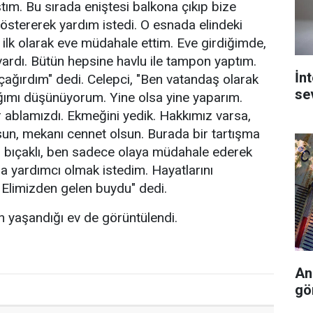
tım. Bu sırada eniştesi balkona çıkıp bize
östererek yardım istedi. O esnada elindeki
e ilk olarak eve müdahale ettim. Eve girdiğimde,
vardı. Bütün hepsine havlu ile tampon yaptım.
İn
ağırdım" dedi. Celepci, "Ben vatandaş olarak
se
ğımı düşünüyorum. Yine olsa yine yaparım.
r ablamızdı. Ekmeğini yedik. Hakkımız varsa,
sun, mekanı cennet olsun. Burada bir tartışma
ri bıçaklı, ben sadece olaya müdahale ederek
ra yardımcı olmak istedim. Hayatlarını
 Elimizden gelen buydu" dedi.
ın yaşandığı ev de görüntülendi.
An
gö