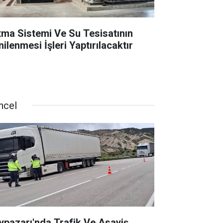
ıtma Sistemi Ve Su Tesisatının
ilenmesi İşleri Yaptırılacaktır
ncel
ypazarı'nda Trafik Ve Asayiş