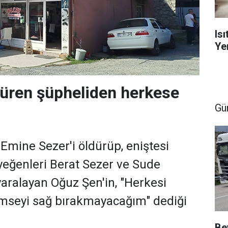
Is
Yen
düren şüpheliden herkese
Gü
ı Emine Sezer'i öldürüp, eniştesi
 yeğenleri Berat Sezer ve Sude
yaralayan Oğuz Şen'in, "Herkesi
imseyi sağ bırakmayacağım" dediği
Be