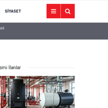
SIYASET
sıl
13:26
Adalet Bakanı Gürlek, Uğur Mumcu'nun Ailesiyle
smi İlanlar