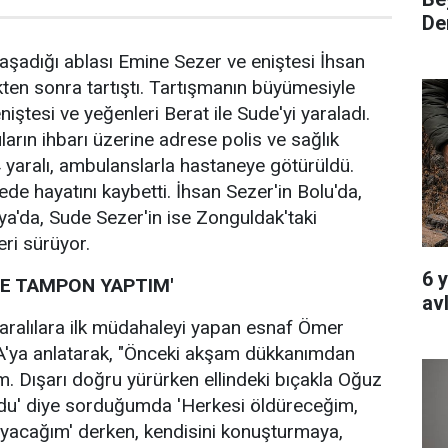
Den
şadığı ablası Emine Sezer ve eniştesi İhsan
kten sonra tartıştı. Tartışmanın büyümesiyle
niştesi ve yeğenleri Berat ile Sude'yi yaraladı.
arın ihbarı üzerine adrese polis ve sağlık
 4 yaralı, ambulanslarla hastaneye götürüldü.
de hayatını kaybetti. İhsan Sezer'in Bolu'da,
ya'da, Sude Sezer'in ise Zonguldak'taki
eri sürüyor.
6 
LE TAMPON YAPTIM'
av
yaralılara ilk müdahaleyi yapan esnaf Ömer
HA'ya anlatarak, "Önceki akşam dükkanımdan
ım. Dışarı doğru yürürken ellindeki bıçakla Oğuz
ldu' diye sorduğumda 'Herkesi öldüreceğim,
yacağım' derken, kendisini konuşturmaya,