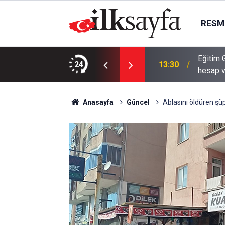
RESMI
Eğitim 
iye hakkını verin
24
13:30
hesap 
Anasayfa
Güncel
Ablasını öldüren şü