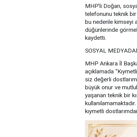
MHP’li Doğan, sosya
telefonunu teknik bir
bu nedenle kimseyi a
düğünlerinde görmek
kaydetti.
SOSYAL MEDYADAN
MHP Ankara İl Başka
açıklamada “Kıymetl
siz değerli dostlarım
büyük onur ve mutl
yaşanan teknik bir kı
kullanılamamaktadır
kıymetli dostlarımdan