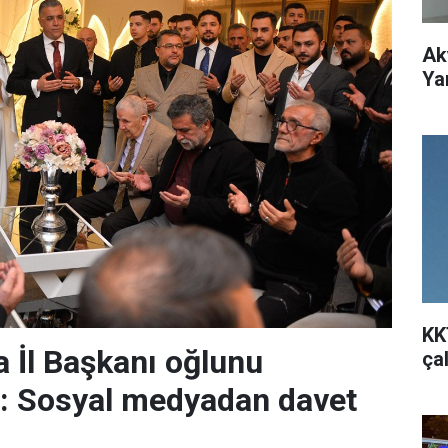
Ak
Ya
KK
 İl Başkanı oğlunu
ça
r: Sosyal medyadan davet