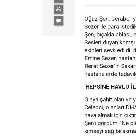
Oğuz Şen, beraber ya
Sezer ile para istedi
Şen, bıçakla ablası, e
Sesleri duyan komşul
ekipleri sevk edildi.
Emine Sezer, hastane
Berat Sezer'in Sakar
hastanelerde tedavil
'HEPSİNE HAVLU İ
Olaya şahit olan ve 
Celepci, o anları D
hava almak için çıkt
Şen'i gördüm. 'Ne o
kimseyi sağ bırakma