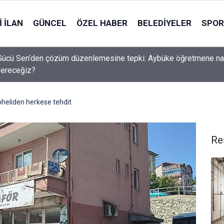
 İLAN
GÜNCEL
ÖZEL HABER
BELEDIYELER
SPOR
Gücü Sen’den çözüm düzenlemesine tepki: Aybüke öğretmene na
vereceğiz?
pheliden herkese tehdit
Re