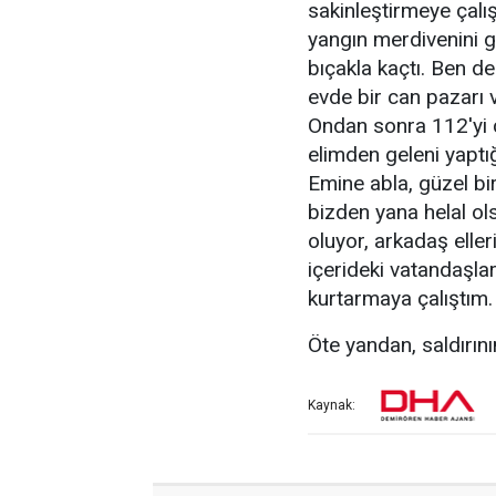
sakinleştirmeye çalış
yangın merdivenini g
bıçakla kaçtı. Ben d
evde bir can pazarı 
Ondan sonra 112'yi ç
elimden geleni yaptı
Emine abla, güzel bi
bizden yana helal ol
oluyor, arkadaş elle
içerideki vatandaşla
kurtarmaya çalıştım.
Öte yandan, saldırın
Kaynak: