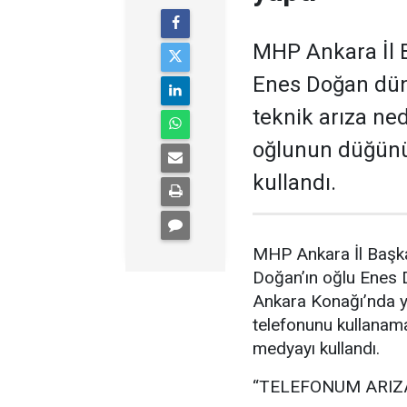
MHP Ankara İl B
Enes Doğan düny
teknik arıza ne
oğlunun düğünü
kullandı.
MHP Ankara İl Başka
Doğan’ın oğlu Enes
Ankara Konağı’nda ya
telefonunu kullanam
medyayı kullandı.
“TELEFONUM ARIZ