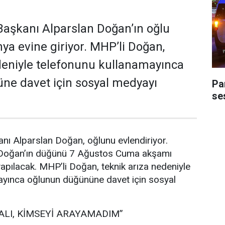
aşkanı Alparslan Doğan’ın oğlu
a evine giriyor. MHP’li Doğan,
deniyle telefonunu kullanamayınca
ne davet için sosyal medyayı
Pa
ses
nı Alparslan Doğan, oğlunu evlendiriyor.
 Doğan’ın düğünü 7 Ağustos Cuma akşamı
pılacak. MHP’li Doğan, teknik arıza nedeniyle
ayınca oğlunun düğününe davet için sosyal
ALI, KİMSEYİ ARAYAMADIM”