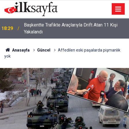
Başkentte Trafikte Araçlarıyla Drift Atan 11 Kişi
18:29
Yakalandı
Mhp Genel Başkan Yardımcısı Yıldırım, Niğde'de
18:24
Konuştu:
Anasayfa
Güncel
Affedilen eski paşalarda pişmanlık
yok