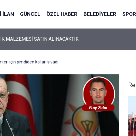
 İLAN
GÜNCEL
ÖZEL HABER
BELEDIYELER
SPOR
İK MALZEMESİ SATIN ALINACAKTIR
leri için şimdiden kolları sıvadı
Re