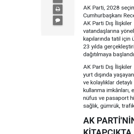
AK Parti, 2028 seçiml
Cumhurbaşkanı Recep
AK Parti Dış İlişkile
vatandaşlarına yöneli
kapılarında tatil içi
23 yılda gerçekleştir
dağıtılmaya başlandı
AK Parti Dış İlişkile
yurt dışında yaşayan
ve kolaylıklar detaylı
kullanma imkânları, e
nüfus ve pasaport hiz
sağlık, gümrük, trafik
AK PARTİ'Nİ
KİTAPÇIKTA