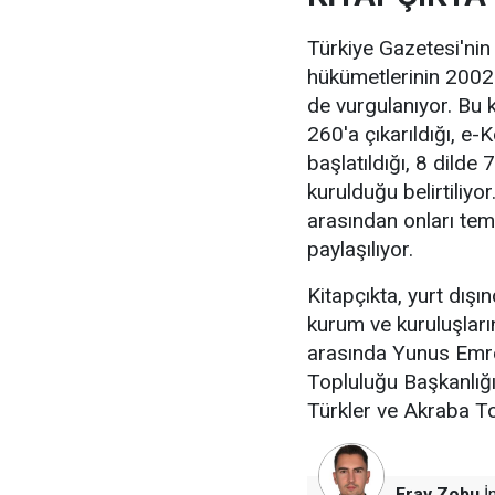
Türkiye Gazetesi'nin
hükümetlerinin 2002 y
de vurgulanıyor. Bu 
260'a çıkarıldığı, e-
başlatıldığı, 8 dild
kurulduğu belirtiliyo
arasından onları temsi
paylaşılıyor.
Kitapçıkta, yurt dış
kurum ve kuruluşların
arasında Yunus Emre 
Topluluğu Başkanlığı
Türkler ve Akraba To
Eray Zobu
İn