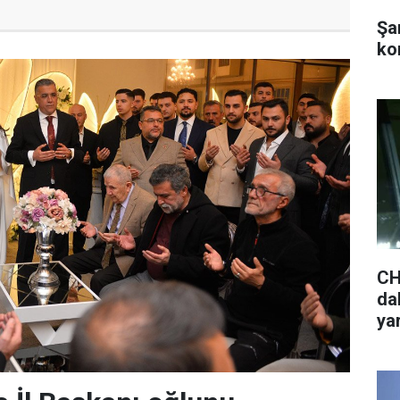
Şa
ko
CH
da
ya