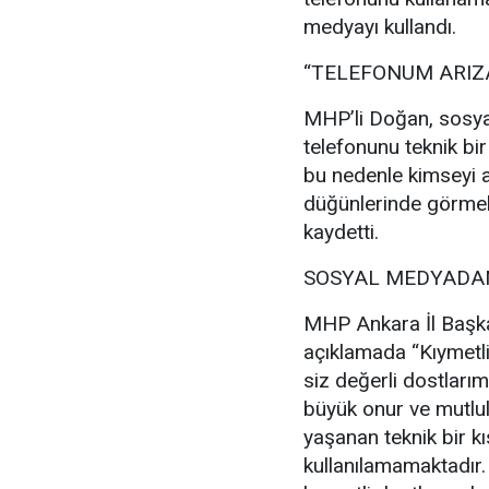
medyayı kullandı.
“TELEFONUM ARIZ
MHP’li Doğan, sosya
telefonunu teknik bir
bu nedenle kimseyi a
düğünlerinde görmek
kaydetti.
SOSYAL MEDYADAN
MHP Ankara İl Başka
açıklamada “Kıymetl
siz değerli dostlarım
büyük onur ve mutl
yaşanan teknik bir kı
kullanılamamaktadır