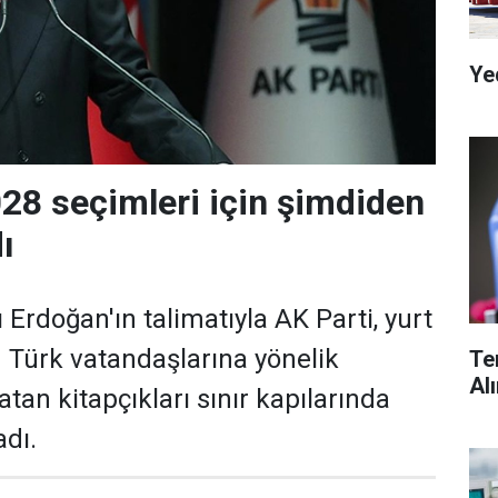
Ye
028 seçimleri için şimdiden
ı
rdoğan'ın talimatıyla AK Parti, yurt
 Türk vatandaşlarına yönelik
Te
Al
atan kitapçıkları sınır kapılarında
dı.