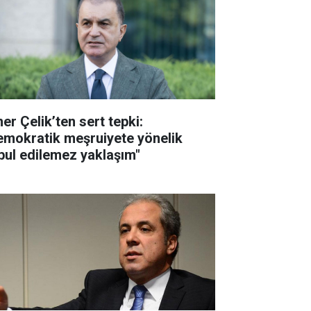
er Çelik’ten sert tepki:
emokratik meşruiyete yönelik
bul edilemez yaklaşım"