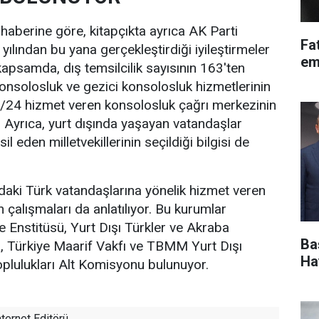
 haberine göre, kitapçıkta ayrıca AK Parti
Fa
ılından bu yana gerçekleştirdiği iyileştirmeler
em
kapsamda, dış temsilcilik sayısının 163'ten
Konsolosluk ve gezici konsolosluk hizmetlerinin
e 7/24 hizmet veren konsolosluk çağrı merkezinin
r. Ayrıca, yurt dışında yaşayan vatandaşlar
l eden milletvekillerinin seçildiği bilgisi de
ındaki Türk vatandaşlarına yönelik hizmet veren
 çalışmaları da anlatılıyor. Bu kurumlar
Enstitüsü, Yurt Dışı Türkler ve Akraba
Ba
, Türkiye Maarif Vakfı ve TBMM Yurt Dışı
Ha
plulukları Alt Komisyonu bulunuyor.
ternet Editörü