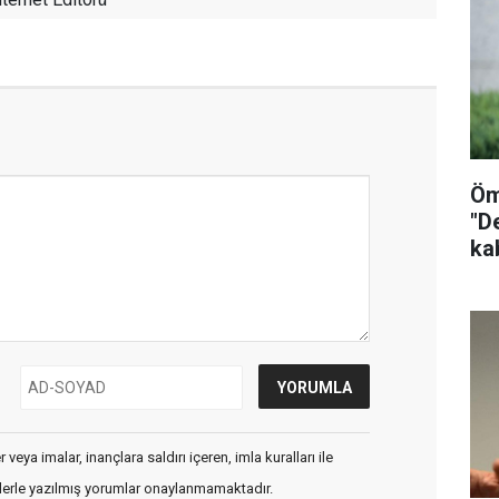
Öm
"D
ka
veya imalar, inançlara saldırı içeren, imla kuralları ile
flerle yazılmış yorumlar onaylanmamaktadır.