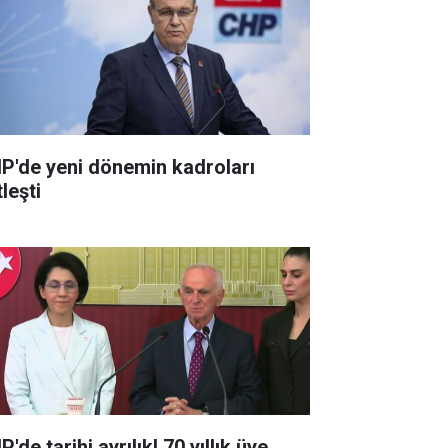
P'de yeni dönemin kadroları
leşti
'de tarihi ayrılık! 70 yıllık üye