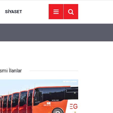
SIYASET
00:01
BAKIM VE ONARIM HİZMETİ ALINACAKTIR
smi İlanlar