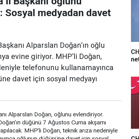
 İl Başkanı oğlunu
r: Sosyal medyadan davet
aşkanı Alparslan Doğan’ın oğlu
CH
a evine giriyor. MHP’li Doğan,
net
deniyle telefonunu kullanamayınca
ne davet için sosyal medyayı
nı Alparslan Doğan, oğlunu evlendiriyor.
 Doğan’ın düğünü 7 Ağustos Cuma akşamı
pılacak. MHP’li Doğan, teknik arıza nedeniyle
CHP
ayınca oğlunun düğününe davet için sosyal