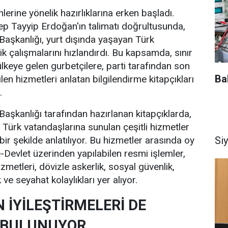
erine yönelik hazırlıklarına erken başladı.
 Tayyip Erdoğan'ın talimatı doğrultusunda,
r Başkanlığı, yurt dışında yaşayan Türk
k çalışmalarını hızlandırdı. Bu kapsamda, sınır
n ülkeye gelen gurbetçilere, parti tarafından son
Ba
ilen hizmetleri anlatan bilgilendirme kitapçıkları
.
r Başkanlığı tarafından hazırlanan kitapçıklarda,
 Türk vatandaşlarına sunulan çeşitli hizmetler
Si
 bir şekilde anlatılıyor. Bu hizmetler arasında oy
-Devlet üzerinden yapılabilen resmi işlemler,
metleri, dövizle askerlik, sosyal güvenlik,
 ve seyahat kolaylıkları yer alıyor.
N İYİLEŞTİRMELERİ DE
 BULUNUYOR