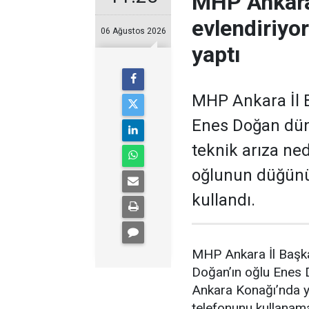
MHP Ankara
evlendiriyo
06 Ağustos 2026
yaptı
MHP Ankara İl B
Enes Doğan düny
teknik arıza ne
oğlunun düğünü
kullandı.
MHP Ankara İl Başka
Doğan’ın oğlu Enes
Ankara Konağı’nda ya
telefonunu kullanam