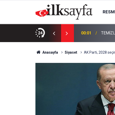
RESMI
KTIR
24
00:01
TEMİZL
Anasayfa
Siyaset
AK Parti, 2028 seçim