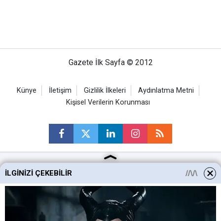
Gazete İlk Sayfa © 2012
Künye
İletişim
Gizlilik İlkeleri
Aydınlatma Metni
Kişisel Verilerin Korunması
İLGINIZI ÇEKEBILIR
Ankara Haberleri
Keçiören Haberleri
Altındağ Haberleri