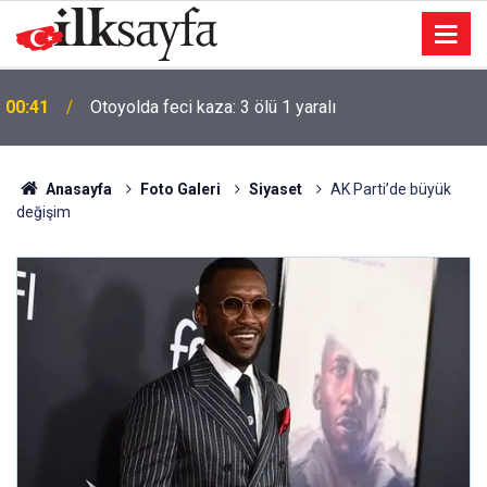
00:41
Otoyolda feci kaza: 3 ölü 1 yaralı
Anasayfa
Foto Galeri
Siyaset
AK Parti’de büyük
değişim