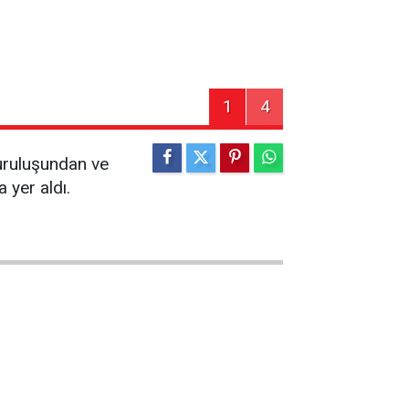
1
4
kuruluşundan ve
 yer aldı.