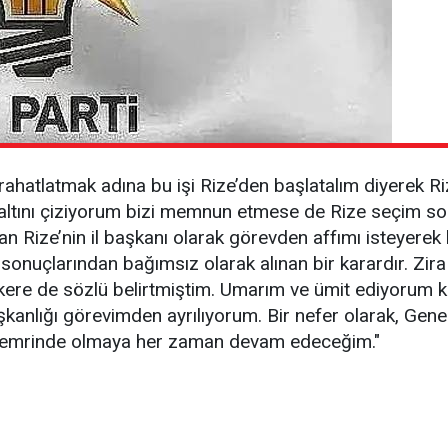
ahatlatmak adına bu işi Rize’den başlatalım diyerek Riz
 altını çiziyorum bizi memnun etmese de Rize seçim son
 olan Rize’nin il başkanı olarak görevden affımı isteyerek
onuçlarından bağımsız olarak alınan bir karardır. Zira 
2 kere de sözlü belirtmiştim. Umarım ve ümit ediyorum 
Başkanlığı görevimden ayrılıyorum. Bir nefer olarak, G
n emrinde olmaya her zaman devam edeceğim."