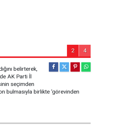
2
4
ğını belirterek,
’de AK Parti İl
sinin seçimden
son bulmasıyla birlikte 'görevinden