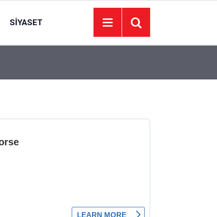
SIYASET
00:01
BAKIM VE ONARIM HİZMETİ ALINACAKTIR