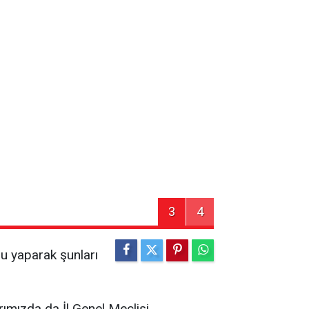
3
4
gu yaparak şunları
rımızda da İl Genel Meclisi