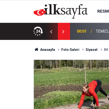
RESMI
KTIR
24
00:01
TEMİZL
Anasayfa
Foto Galeri
Siyaset
AK 