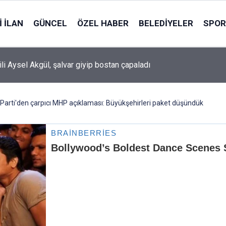
 İLAN
GÜNCEL
ÖZEL HABER
BELEDIYELER
SPOR
ili Aysel Akgül, şalvar giyip bostan çapaladı
Parti'den çarpıcı MHP açıklaması: Büyükşehirleri paket düşündük