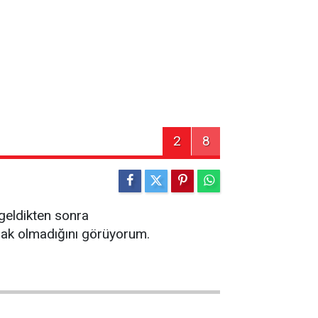
2
8
 geldikten sonra
zak olmadığını görüyorum.