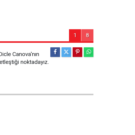
1
8
Dicle Canova'nın
etleştiği noktadayız.