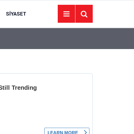
SIYASET
05:50
Haymana Sığırcık Yaylasında cep telefonları çe