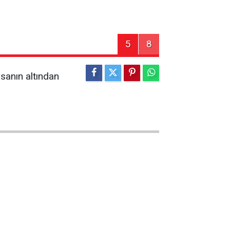
5
8
sanın altından