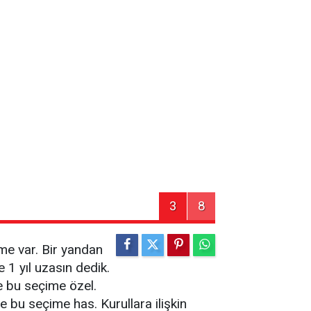
3
8
kme var. Bir yandan
 1 yıl uzasın dedik.
e bu seçime özel.
 bu seçime has. Kurullara ilişkin