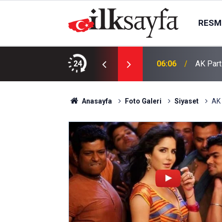
RESMI
esis çalışmaya başladı
24
06:06
AK Part
Anasayfa
Foto Galeri
Siyaset
AK 