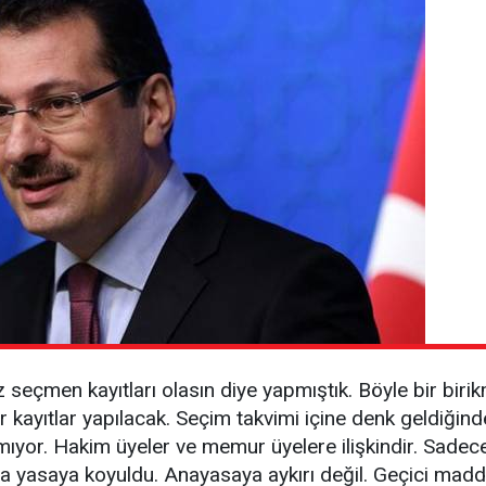
 seçmen kayıtları olasın diye yapmıştık. Böyle bir biri
 kayıtlar yapılacak. Seçim takvimi içine denk geldiğinde
mıyor. Hakim üyeler ve memur üyelere ilişkindir. Sadec
ba yasaya koyuldu. Anayasaya aykırı değil. Geçici madde