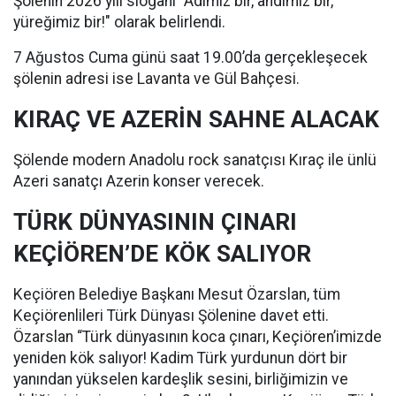
Şölenin 2026 yılı sloganı "Adımız bir, andımız bir,
yüreğimiz bir!" olarak belirlendi.
7 Ağustos Cuma günü saat 19.00’da gerçekleşecek
şölenin adresi ise Lavanta ve Gül Bahçesi.
KIRAÇ VE AZERİN SAHNE ALACAK
Şölende modern Anadolu rock sanatçısı Kıraç ile ünlü
Azeri sanatçı Azerin konser verecek.
TÜRK DÜNYASININ ÇINARI
KEÇİÖREN’DE KÖK SALIYOR
Keçiören Belediye Başkanı Mesut Özarslan, tüm
Keçiörenlileri Türk Dünyası Şölenine davet etti.
Özarslan “Türk dünyasının koca çınarı, Keçiören’imizde
yeniden kök salıyor! Kadim Türk yurdunun dört bir
yanından yükselen kardeşlik sesini, birliğimizin ve