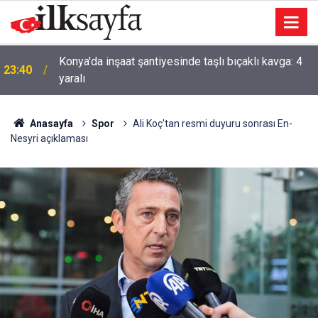
Konya'da inşaat şantiyesinde taşlı bıçaklı kavga: 4
23:40
yaralı
AK Parti'li Zorlu: Türk Dünyası Düşünce ve Araştırma
23:09
Merkezi’ni Keçiören’de kurma kararı aldık
Anasayfa
Spor
Ali Koç'tan resmi duyuru sonrası En-
Nesyri açıklaması