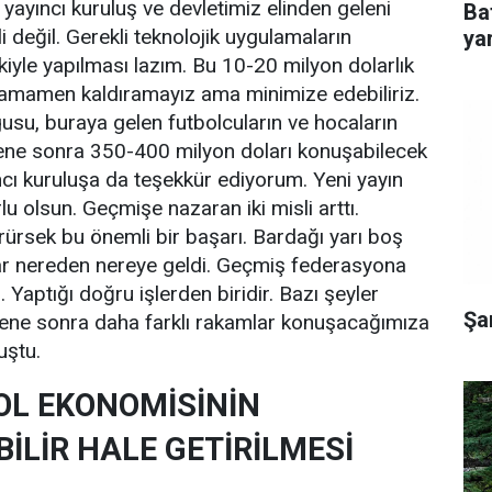
yayıncı kuruluş ve devletimiz elinden geleni
Ba
i değil. Gerekli teknolojik uygulamaların
yar
kiyle yapılması lazım. Bu 10-20 milyon dolarlık
 tamamen kaldıramayız ama minimize edebiliriz.
gusu, buraya gelen futbolcuların ve hocaların
sene sonra 350-400 milyon doları konuşabilecek
ncı kuruluşa da teşekkür ediyorum. Yeni yayın
rlu olsun. Geçmişe nazaran iki misli arttı.
rürsek bu önemli bir başarı. Bardağı yarı boş
r nereden nereye geldi. Geçmiş federasyona
 Yaptığı doğru işlerden biridir. Bazı şeyler
Şa
 sene sonra daha farklı rakamlar konuşacağımıza
uştu.
OL EKONOMİSİNİN
İLİR HALE GETİRİLMESİ