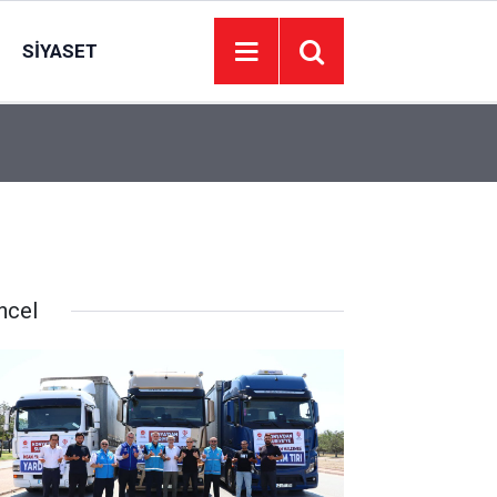
SIYASET
13:09
2 kardeş serinlemek için girdikleri Fırat'ta boğu
ncel