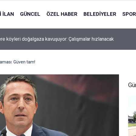
 İLAN
GÜNCEL
ÖZEL HABER
BELEDIYELER
SPOR
re köyleri doğalgaza kavuşuyor: Çalışmalar hızlanacak
klaması: Güven tam!
Gü