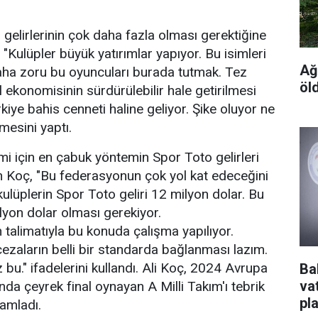
 gelirlerinin çok daha fazla olması gerektiğine
"Kulüpler büyük yatırımlar yapıyor. Bu isimleri
Ağ
ha zoru bu oyuncuları burada tutmak. Tez
öl
ekonomisinin sürdürülebilir hale getirilmesi
kiye bahis cenneti haline geliyor. Şike oluyor ne
rmesini yaptı.
mi için en çabuk yöntemin Spor Toto gelirleri
n Koç, "Bu federasyonun çok yol kat edeceğini
üplerin Spor Toto geliri 12 milyon dolar. Bu
yon dolar olması gerekiyor.
alimatıyla bu konuda çalışma yapılıyor.
zaların belli bir standarda bağlanması lazım.
bu." ifadelerini kullandı. Ali Koç, 2024 Avrupa
Ba
va
da çeyrek final oynayan A Milli Takım'ı tebrik
pl
amladı.