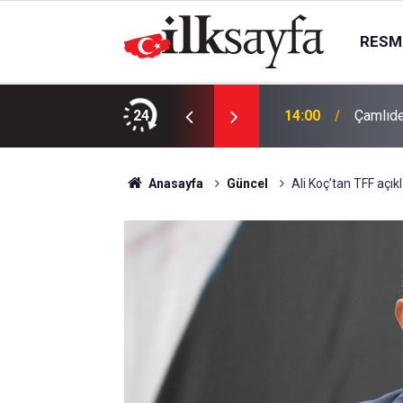
RESMI
dım: 4 TIR yola çıktı
24
14:00
Çamlıde
Anasayfa
Güncel
Ali Koç’tan TFF açı