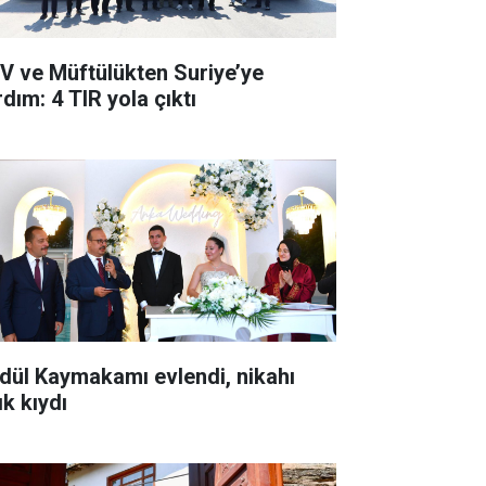
V ve Müftülükten Suriye’ye
dım: 4 TIR yola çıktı
dül Kaymakamı evlendi, nikahı
ık kıydı