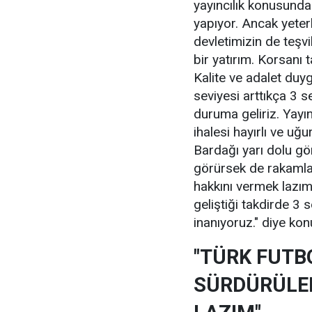
yayıncılık konusunda 
yapıyor. Ancak yeterl
devletimizin de teşvi
bir yatırım. Korsanı
Kalite ve adalet duy
seviyesi arttıkça 3 
duruma geliriz. Yayı
ihalesi hayırlı ve uğu
Bardağı yarı dolu gö
görürsek de rakamla
hakkını vermek lazım.
geliştiği takdirde 3
inanıyoruz." diye kon
"TÜRK FUTB
SÜRDÜRÜLEB