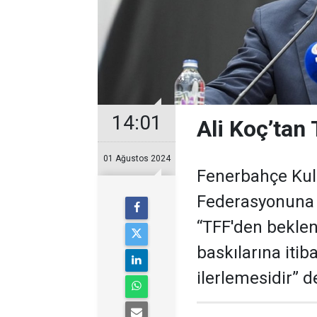
14:01
Ali Koç’tan
01 Ağustos 2024
Fenerbahçe Kulü
Federasyonuna (
“TFF'den beklen
baskılarına itib
ilerlemesidir” d