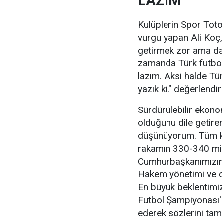
LAZIM"
Kulüplerin Spor Toto
vurgu yapan Ali Koç, 
getirmek zor ama da
zamanda Türk futbol 
lazım. Aksi halde Tür
yazık ki." değerlendi
Sürdürülebilir ekono
olduğunu dile getire
düşünüyorum. Tüm kul
rakamın 330-340 mil
Cumhurbaşkanımızın t
Hakem yönetimi ve ce
En büyük beklentimiz 
Futbol Şampiyonası'n
ederek sözlerini tam