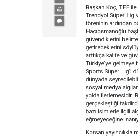
Başkan Koç, TFF ile
Trendyol Süper Lig v
töreninin ardından ba
Hacıosmanoğlu başk
güvendiklerini belir
getireceklerini söylü
arttıkça kalite ve gü
Türkiye'ye gelmeye ba
Sports Süper Lig'i 
dünyada seyredilebil
sosyal medya algıları
yolda ilerlemesidir.
gerçekleştiği takdir
bazı isimlerle ilgili
eğmeyeceğine inanıyo
Korsan yayıncılıkla