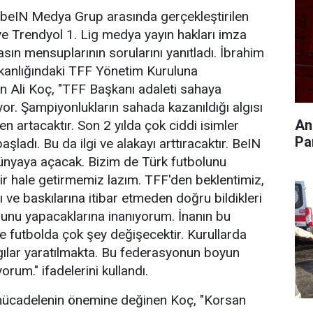
 beIN Medya Grup arasında gerçekleştirilen
e Trendyol 1. Lig medya yayın hakları imza
sın mensuplarının sorularını yanıtladı. İbrahim
anlığındaki TFF Yönetim Kuruluna
ten Ali Koç, "TFF Başkanı adaleti sahaya
yor. Şampiyonlukların sahada kazanıldığı algısı
An
ven artacaktır. Son 2 yılda çok ciddi isimler
Pa
şladı. Bu da ilgi ve alakayı arttıracaktır. BeIN
dünyaya açacak. Bizim de Türk futbolunu
ir hale getirmemiz lazım. TFF'den beklentimiz,
 ve baskılarına itibar etmeden doğru bildikleri
 Bunu yapacaklarına inanıyorum. İnanın bu
de futbolda çok şey değişecektir. Kurullarda
 algılar yaratılmakta. Bu federasyonun boyun
rum." ifadelerini kullandı.
 mücadelenin önemine değinen Koç, "Korsan