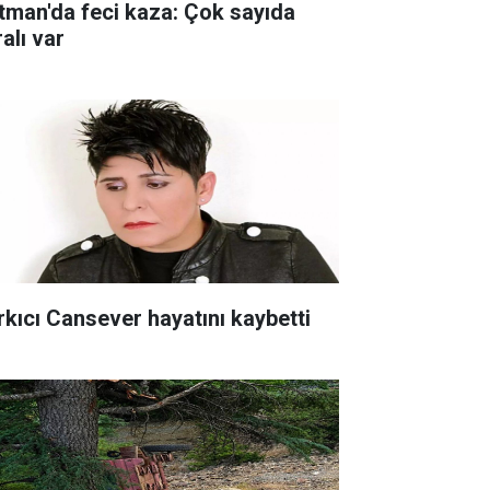
tman'da feci kaza: Çok sayıda
alı var
rkıcı Cansever hayatını kaybetti