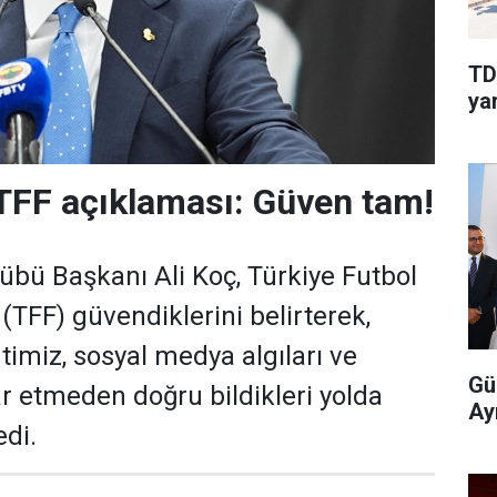
TD
yar
 TFF açıklaması: Güven tam!
bü Başkanı Ali Koç, Türkiye Futbol
TFF) güvendiklerini belirterek,
timiz, sosyal medya algıları ve
Gü
ar etmeden doğru bildikleri yolda
Ay
edi.