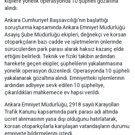
kişilere yönelik operasyonda 10 şüpheli gözaltına
alındı.
Ankara Cumhuriyet Başsavcılığı'nın başlattığı
soruşturma kapsamında Ankara Emniyet Müdürlüğü
Asayiş Şube Müdürlüğü ekipleri, değnekçi ve korsan
otoparkçıların bazı cadde ve işletmelerin önlerinde
sürücülerden park parası alarak haksız kazanç elde
ettiğini belirledi. Teknik ve fiziki takibin ardından
harekete geçen ekipler, şüphelilerin yakalanmasına
yönelik operasyon düzenledi. Operasyonda 10 şüpheli
yakalanarak gözaltına alındı. Emniyetteki işlemlerinin
ardından adliyeye sevk edilen 10 şüpheliye,
çıkarıldıkları mahkemece ev hapsi verildi.
Ankara Emniyet Müdürlüğü, 2918 sayılı Karayolları
Trafik Kanunu kapsamında park parası adı altında
ücret alınmasının yasa dışı olduğunu hatırlatarak,
korsan otoparkçılarla karşılaşan vatandaşların durumu
emniyete bildirmelerini istedi.