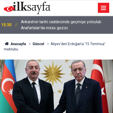
10 Yaşındaki Zehra’nın uzay hayali Ankara’da
15:13
gerçeğe dönüştü
Anasayfa
Güncel
Aliyev'den Erdoğan'a '15 Temmuz'
mektubu