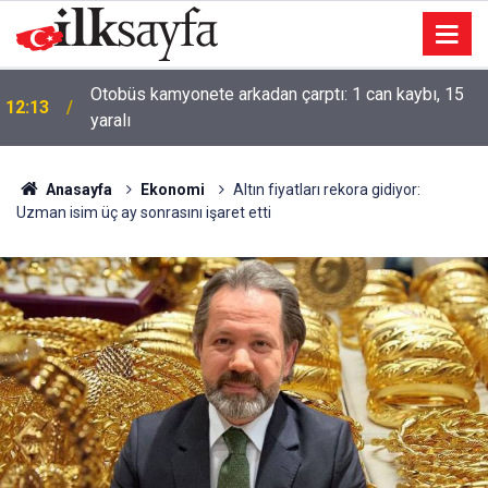
Otobüs kamyonete arkadan çarptı: 1 can kaybı, 15
12:13
yaralı
Anasayfa
Ekonomi
Altın fiyatları rekora gidiyor:
Uzman isim üç ay sonrasını işaret etti