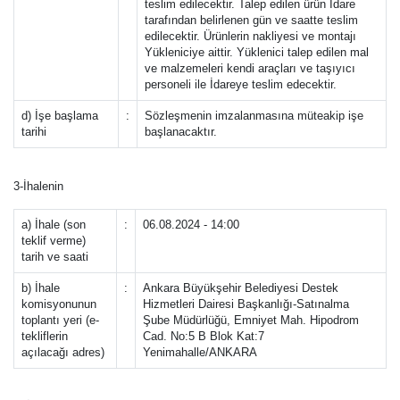
teslim edilecektir. Talep edilen ürün İdare
tarafından belirlenen gün ve saatte teslim
edilecektir. Ürünlerin nakliyesi ve montajı
Yükleniciye aittir. Yüklenici talep edilen mal
ve malzemeleri kendi araçları ve taşıyıcı
personeli ile İdareye teslim edecektir.
d) İşe başlama
:
Sözleşmenin imzalanmasına müteakip işe
tarihi
başlanacaktır.
3-İhalenin
a) İhale (son
:
06.08.2024 - 14:00
teklif verme)
tarih ve saati
b) İhale
:
Ankara Büyükşehir Belediyesi Destek
komisyonunun
Hizmetleri Dairesi Başkanlığı-Satınalma
toplantı yeri (e-
Şube Müdürlüğü, Emniyet Mah. Hipodrom
tekliflerin
Cad. No:5 B Blok Kat:7
açılacağı adres)
Yenimahalle/ANKARA