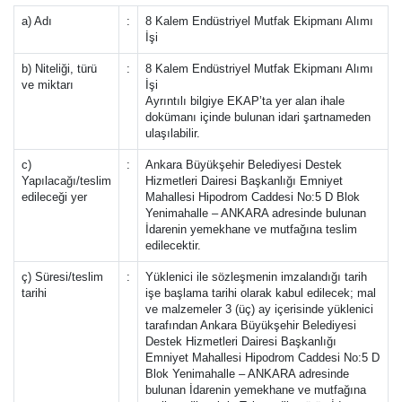
a) Adı
:
8 Kalem Endüstriyel Mutfak Ekipmanı Alımı
İşi
b) Niteliği, türü
:
8 Kalem Endüstriyel Mutfak Ekipmanı Alımı
ve miktarı
İşi
Ayrıntılı bilgiye EKAP’ta yer alan ihale
dokümanı içinde bulunan idari şartnameden
ulaşılabilir.
c)
:
Ankara Büyükşehir Belediyesi Destek
Yapılacağı/teslim
Hizmetleri Dairesi Başkanlığı Emniyet
edileceği yer
Mahallesi Hipodrom Caddesi No:5 D Blok
Yenimahalle – ANKARA adresinde bulunan
İdarenin yemekhane ve mutfağına teslim
edilecektir.
ç) Süresi/teslim
:
Yüklenici ile sözleşmenin imzalandığı tarih
tarihi
işe başlama tarihi olarak kabul edilecek; mal
ve malzemeler 3 (üç) ay içerisinde yüklenici
tarafından Ankara Büyükşehir Belediyesi
Destek Hizmetleri Dairesi Başkanlığı
Emniyet Mahallesi Hipodrom Caddesi No:5 D
Blok Yenimahalle – ANKARA adresinde
bulunan İdarenin yemekhane ve mutfağına