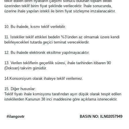
teklif edilen birim fiyatların çarpımı sonucu bulunan toplam bedel
üzerinden teklif birim fiyat şeklinde verilecektir. İhale sonucunda,
üzerine ihale yapılan istekli ile birim fiyat sözleşme imzalanacaktır.
10. Bu ihalede, kısmı teklif verilebilir.
11. İstekliler teklif ettikleri bedelin %3’ünden az olmamak üzere kendi
belirleyecekleri tutarda geçici teminat vereceklerdir.
12. Bu ihalede elektronik eksiltme yapılmayacaktır.
13. Verilen tekliflerin geçerlilik süresi, ihale tarihinden itibaren 90
(Doksan) takvim günüdür.
14.Konsorsiyum olarak ihaleye teklif verilemez.
15. Diğer hususlar:
Teklif fiyatı ihale komisyonu tarafından aşırı düşük olarak tespit edilen
isteklilerden Kanunun 38 inci maddesine göre açıklama istenecektir.
#ilangovtr
BASIN NO: ILN02057949