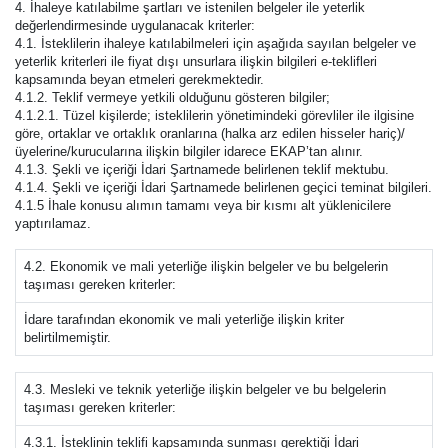
4. İhaleye katılabilme şartları ve istenilen belgeler ile yeterlik
değerlendirmesinde uygulanacak kriterler:
4.1. İsteklilerin ihaleye katılabilmeleri için aşağıda sayılan belgeler ve
yeterlik kriterleri ile fiyat dışı unsurlara ilişkin bilgileri e-teklifleri
kapsamında beyan etmeleri gerekmektedir.
4.1.2. Teklif vermeye yetkili olduğunu gösteren bilgiler;
4.1.2.1. Tüzel kişilerde; isteklilerin yönetimindeki görevliler ile ilgisine
göre, ortaklar ve ortaklık oranlarına (halka arz edilen hisseler hariç)/
üyelerine/kurucularına ilişkin bilgiler idarece EKAP’tan alınır.
4.1.3. Şekli ve içeriği İdari Şartnamede belirlenen teklif mektubu.
4.1.4. Şekli ve içeriği İdari Şartnamede belirlenen geçici teminat bilgileri.
4.1.5 İhale konusu alımın tamamı veya bir kısmı alt yüklenicilere
yaptırılamaz.
4.2. Ekonomik ve mali yeterliğe ilişkin belgeler ve bu belgelerin
taşıması gereken kriterler:
İdare tarafından ekonomik ve mali yeterliğe ilişkin kriter
belirtilmemiştir.
4.3. Mesleki ve teknik yeterliğe ilişkin belgeler ve bu belgelerin
taşıması gereken kriterler:
4.3.1. İsteklinin teklifi kapsamında sunması gerektiği İdari