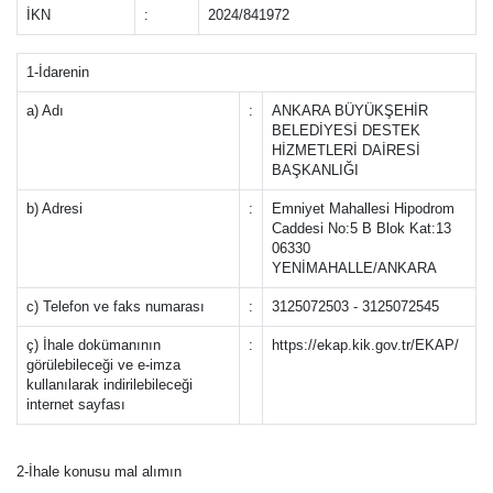
İKN
:
2024/841972
1-İdarenin
a) Adı
:
ANKARA BÜYÜKŞEHİR
BELEDİYESİ DESTEK
HİZMETLERİ DAİRESİ
BAŞKANLIĞI
b) Adresi
:
Emniyet Mahallesi Hipodrom
Caddesi No:5 B Blok Kat:13
06330
YENİMAHALLE/ANKARA
c) Telefon ve faks numarası
:
3125072503 - 3125072545
ç) İhale dokümanının
:
https://ekap.kik.gov.tr/EKAP/
görülebileceği ve e-imza
kullanılarak indirilebileceği
internet sayfası
2-İhale konusu mal alımın