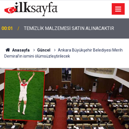
00:01
TEMİZLİK MALZEMESİ SATIN ALINACAKTIR
Anasayfa
Güncel
Ankara Büyükşehir Belediyesi Merih
Demiral’ın ismini ölümsüzleştirilecek