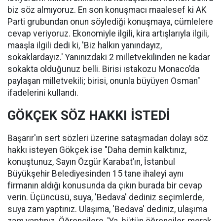
biz söz almıyoruz. En son konuşmacı maalesef ki AK
Parti grubundan onun söylediği konuşmaya, cümlelere
cevap veriyoruz. Ekonomiyle ilgili, kira artışlarıyla ilgili,
maaşla ilgili dedi ki, 'Biz halkın yanındayız,
sokaklardayız.' Yanınızdaki 2 milletvekilinden ne kadar
sokakta olduğunuz belli. Birisi ıstakozu Monaco’da
paylaşan milletvekili; birisi, onunla büyüyen Osman"
ifadelerini kullandı.
GÖKÇEK SÖZ HAKKI İSTEDİ
Başarır'ın sert sözleri üzerine sataşmadan dolayı söz
hakkı isteyen Gökçek ise "Daha demin kalktınız,
konuştunuz, Sayın Özgür Karabat’ın, İstanbul
Büyükşehir Belediyesinden 15 tane ihaleyi aynı
firmanın aldığı konusunda da çıkın burada bir cevap
verin. Üçüncüsü, suya, 'Bedava' dediniz seçimlerde,
suya zam yaptınız. Ulaşıma, 'Bedava' dediniz, ulaşıma