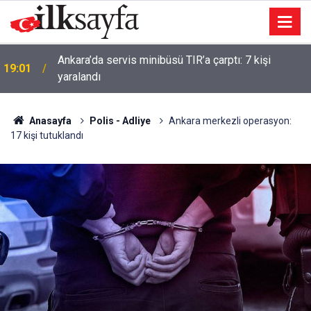
18:41
Sivas’ta Kangal köpekleri sahneye çıktı
Anasayfa
Polis - Adliye
Ankara merkezli operasyon:
17 kişi tutuklandı