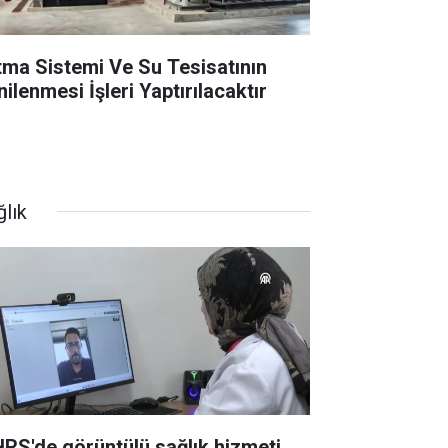
ıtma Sistemi Ve Su Tesisatının
ilenmesi İşleri Yaptırılacaktır
ğlık
RS'de görüntülü sağlık hizmeti