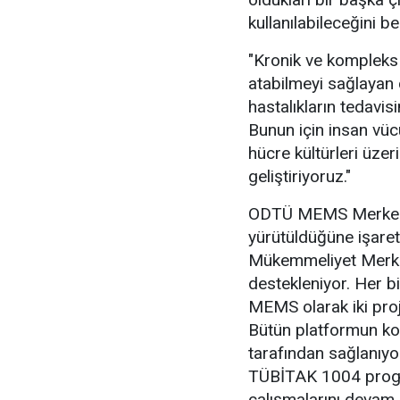
kullanılabileceğini bel
"Kronik ve kompleks h
atabilmeyi sağlayan ç
hastalıkların tedavis
Bunun için insan vüc
hücre kültürleri üzeri
geliştiriyoruz."
ODTÜ MEMS Merkezin
yürütüldüğüne işaret
Mükemmeliyet Merk
destekleniyor. Her bi
MEMS olarak iki pro
Bütün platformun 
tarafından sağlanıyor
TÜBİTAK 1004 progr
çalışmalarını devam e