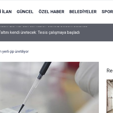
 İLAN
GÜNCEL
ÖZEL HABER
BELEDIYELER
SPOR
faltını kendi üretecek: Tesis çalışmaya başladı
 yerli çip üretiliyor
Re