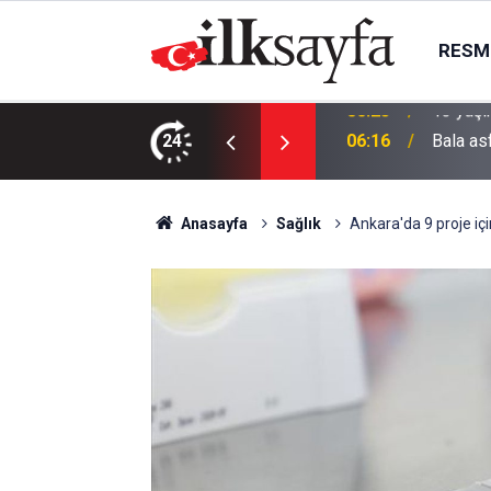
RESMI
ber: Cansız bedeni bulundu
24
06:16
Bala as
Anasayfa
Sağlık
Ankara'da 9 proje için