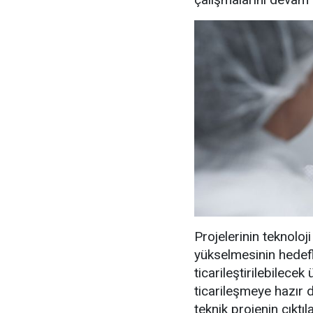
Projelerinin teknoloji
yükselmesinin hedefle
ticarileştirilebilece
ticarileşmeye hazır 
teknik projenin çıkt