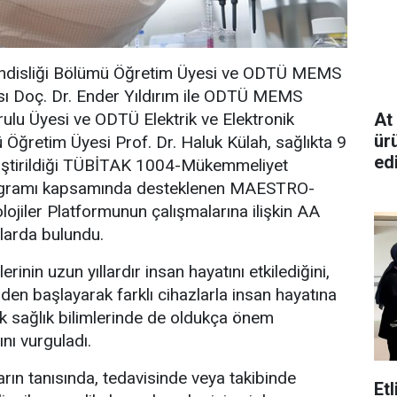
disliği Bölümü Öğretim Üyesi ve ODTÜ MEMS
sı Doç. Dr. Ender Yıldırım ile ODTÜ MEMS
At
ulu Üyesi ve ODTÜ Elektrik ve Elektronik
ürü
Öğretim Üyesi Prof. Dr. Haluk Külah, sağlıkta 9
edi
geliştirildiği TÜBİTAK 1004-Mükemmeliyet
ogramı kapsamında desteklenen MAESTRO-
ojiler Platformunun çalışmalarına ilişkin AA
larda bulundu.
lerinin uzun yıllardır insan hayatını etkilediğini,
den başlayarak farklı cihazlarla insan hayatına
k sağlık bilimlerinde de oldukça önem
nı vurguladı.
arın tanısında, tedavisinde veya takibinde
Et