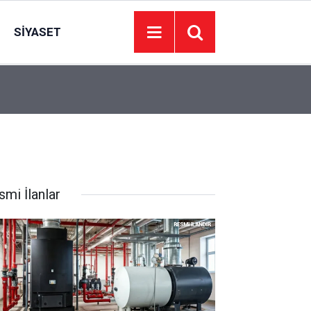
SIYASET
06:06
AK Partili Aysel Akgül, şalvar giyip bostan çapal
smi İlanlar