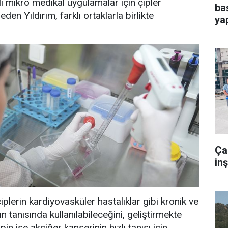
tli mikro medikal uygulamalar için çipler
ba
 eden Yıldırım, farklı ortaklarla birlikte
yap
Ça
in
 çiplerin kardiyovasküler hastalıklar gibi kronik ve
n tanısında kullanılabileceğini, geliştirmekte
pin ise akciğer kanserinin hızlı tanısı için