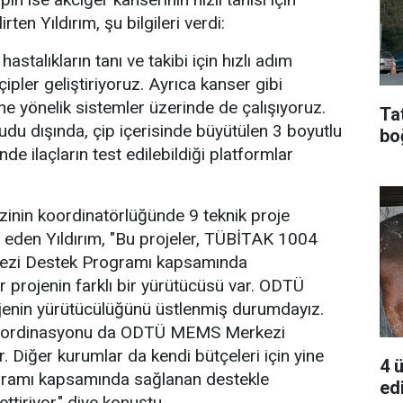
irten Yıldırım, şu bilgileri verdi:
astalıkların tanı ve takibi için hızlı adım
ipler geliştiriyoruz. Ayrıca kanser gibi
ine yönelik sistemler üzerinde de çalışıyoruz.
Ta
udu dışında, çip içerisinde büyütülen 3 boyutlu
bo
nde ilaçların test edilebildiği platformlar
in koordinatörlüğünde 9 teknik proje
 eden Yıldırım, "Bu projeler, TÜBİTAK 1004
ezi Destek Programı kapsamında
r projenin farklı bir yürütücüsü var. ODTÜ
jenin yürütücülüğünü üstlenmiş durumdayız.
koordinasyonu da ODTÜ MEMS Merkezi
. Diğer kurumlar da kendi bütçeleri için yine
4 
amı kapsamında sağlanan destekle
edi
ttiriyor." diye konuştu.