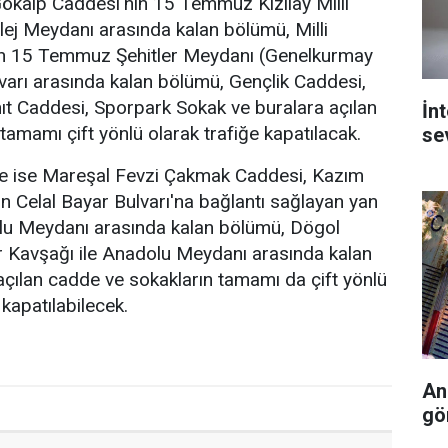
Gökalp Caddesi'nin 15 Temmuz Kızılay Milli
lej Meydanı arasında kalan bölümü, Milli
n 15 Temmuz Şehitler Meydanı (Genelkurmay
varı arasında kalan bölümü, Gençlik Caddesi,
ıt Caddesi, Sporpark Sokak ve buralara açılan
İn
tamamı çift yönlü olarak trafiğe kapatılacak.
se
nde ise Mareşal Fevzi Çakmak Caddesi, Kazım
n Celal Bayar Bulvarı'na bağlantı sağlayan yan
olu Meydanı arasında kalan bölümü, Dögol
r Kavşağı ile Anadolu Meydanı arasında kalan
çılan cadde ve sokakların tamamı da çift yönlü
 kapatılabilecek.
An
gö