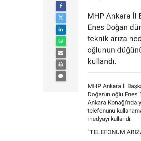
MHP Ankara İl B
Enes Doğan düny
teknik arıza ne
oğlunun düğünü
kullandı.
MHP Ankara İl Başka
Doğan’ın oğlu Enes
Ankara Konağı’nda ya
telefonunu kullanam
medyayı kullandı.
“TELEFONUM ARIZ