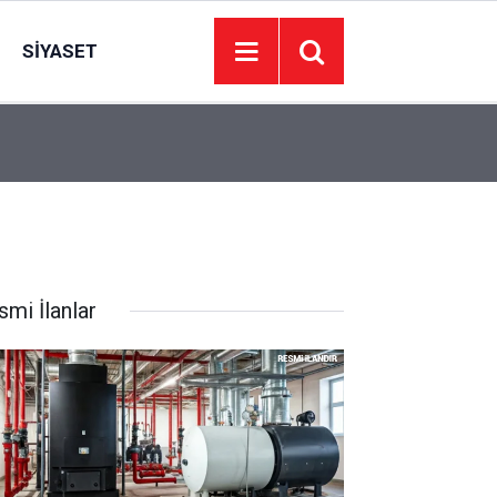
SIYASET
Adalet Bakanlığından, Akın Gürlek'in, Behçet Ok
14:56
İlişkin Açıklama
smi İlanlar