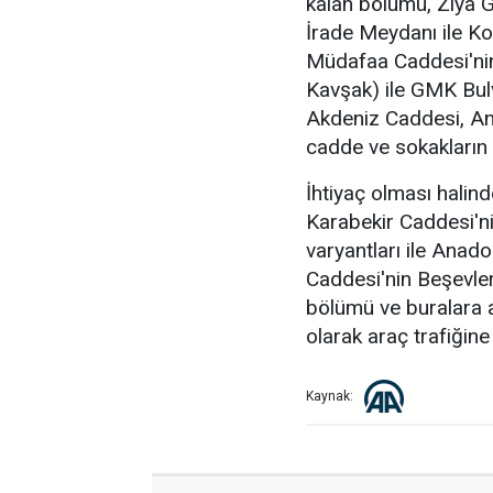
kalan bölümü, Ziya 
İrade Meydanı ile Ko
Müdafaa Caddesi'ni
Kavşak) ile GMK Bul
Akdeniz Caddesi, An
cadde ve sokakların 
İhtiyaç olması hali
Karabekir Caddesi'ni
varyantları ile Anad
Caddesi'nin Beşevle
bölümü ve buralara a
olarak araç trafiğine
Kaynak: