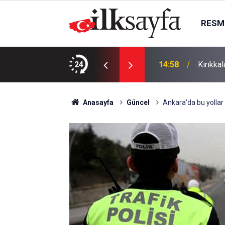
RESMI
24
14:58
Kırıkka
Anasayfa
Güncel
Ankara'da bu yollar 