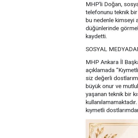
MHP’li Doğan, sosya
telefonunu teknik bir
bu nedenle kimseyi a
düğünlerinde görmek
kaydetti.
SOSYAL MEDYADAN
MHP Ankara İl Başka
açıklamada “Kıymetl
siz değerli dostlarım
büyük onur ve mutl
yaşanan teknik bir kı
kullanılamamaktadır
kıymetli dostlarımdan