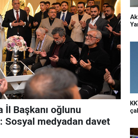
Ak
Ya
KK
 İl Başkanı oğlunu
ça
r: Sosyal medyadan davet