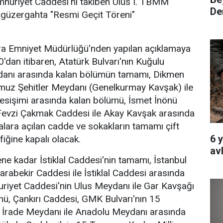
huriyet Caddesi'ni takiben Ulus I. TBMM
Den
 güzergahta "Resmi Geçit Töreni"
a Emniyet Müdürlüğü'nden yapılan açıklamaya
'dan itibaren, Atatürk Bulvarı'nın Kuğulu
danı arasında kalan bölümün tamamı, Dikmen
uz Şehitler Meydanı (Genelkurmay Kavşak) ile
esişimi arasında kalan bölümü, İsmet İnönü
 Fevzi Çakmak Caddesi ile Akay Kavşak arasında
lara açılan cadde ve sokakların tamamı çift
6 
fiğine kapalı olacak.
av
e kadar İstiklal Caddesi'nin tamamı, İstanbul
rabekir Caddesi ile İstiklal Caddesi arasında
riyet Caddesi'nin Ulus Meydanı ile Gar Kavşağı
ü, Çankırı Caddesi, GMK Bulvarı'nın 15
i İrade Meydanı ile Anadolu Meydanı arasında