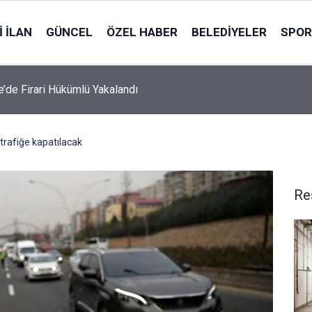
 İLAN
GÜNCEL
ÖZEL HABER
BELEDIYELER
SPOR
le’de Firari Hükümlü Yakalandı
trafiğe kapatılacak
Re