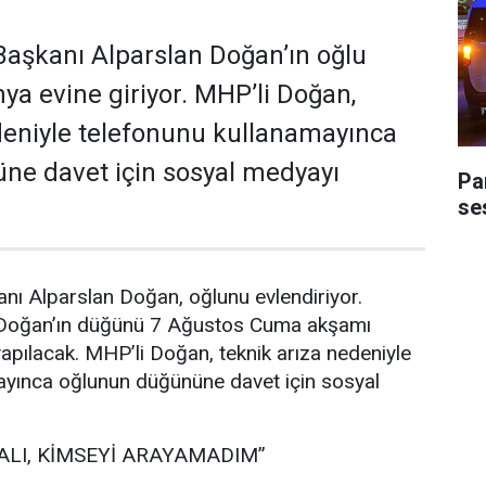
aşkanı Alparslan Doğan’ın oğlu
a evine giriyor. MHP’li Doğan,
deniyle telefonunu kullanamayınca
ne davet için sosyal medyayı
Pa
ses
nı Alparslan Doğan, oğlunu evlendiriyor.
 Doğan’ın düğünü 7 Ağustos Cuma akşamı
pılacak. MHP’li Doğan, teknik arıza nedeniyle
ayınca oğlunun düğününe davet için sosyal
ALI, KİMSEYİ ARAYAMADIM”