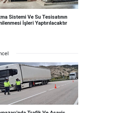
ıtma Sistemi Ve Su Tesisatının
ilenmesi İşleri Yaptırılacaktır
ncel
ypazarı'nda Trafik Ve Asayiş