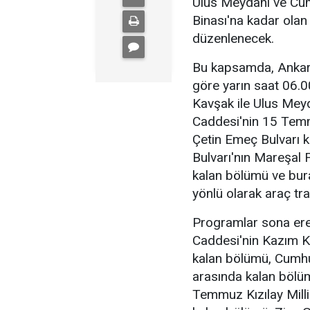
Ulus Meydanı ve Cum
Binası'na kadar olan
düzenlenecek.
Bu kapsamda, Ankar
göre yarın saat 06.00
Kavşak ile Ulus Mey
Caddesi'nin 15 Temm
Çetin Emeç Bulvarı k
Bulvarı'nın Mareşal
kalan bölümü ve bura
yönlü olarak araç tra
Programlar sona eren
Caddesi'nin Kazım Ka
kalan bölümü, Cumhu
arasında kalan bölüm
Temmuz Kızılay Mill