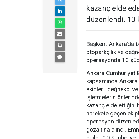
kazanç elde ed
düzenlendi. 10 k
Başkent Ankara'da b
otoparkçılık ve değne
operasyonda 10 şüphe
Ankara Cumhuriyet Ba
kapsamında Ankara 
ekipleri, değnekçi v
işletmelerin önlerin
kazanç elde ettiğini b
harekete geçen ekipl
operasyon düzenledi
gözaltına alındı. Emn
edilen 10 şüpheliye, 