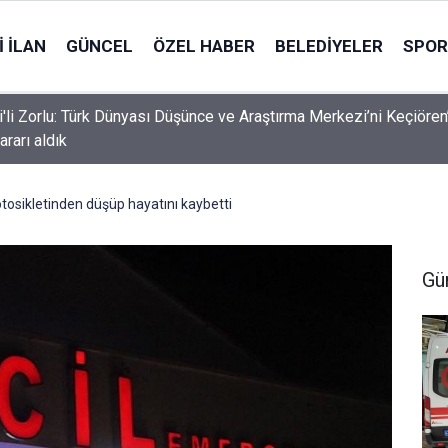
 İLAN
GÜNCEL
ÖZEL HABER
BELEDIYELER
SPOR
i'li Zorlu: Türk Dünyası Düşünce ve Araştırma Merkezi’ni Keçiören
ararı aldık
tosikletinden düşüp hayatını kaybetti
Gü