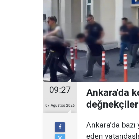
09:27
Ankara'da k
değnekçile
07 Ağustos 2026
Ankara'da bazı y
eden vatandaşl