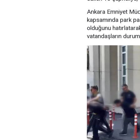
Ankara Emniyet Müdü
kapsamında park para
olduğunu hatırlatara
vatandaşların durumu