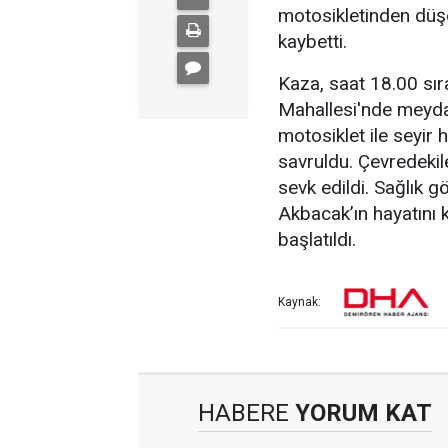
motosikletinden düş
kaybetti.
Kaza, saat 18.00 sır
Mahallesi'nde meydan
motosiklet ile seyir
savruldu. Çevredekile
sevk edildi. Sağlık g
Akbacak’ın hayatını ka
başlatıldı.
Kaynak:
HABERE
YORUM KAT