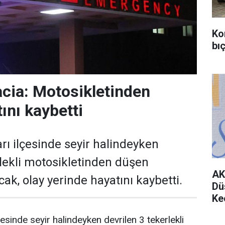
Ko
bıç
acia: Motosikletinden
ını kaybetti
ı ilçesinde seyir halindeyken
rlekli motosikletinden düşen
AK
k, olay yerinde hayatını kaybetti.
Dü
Ke
esinde seyir halindeyken devrilen 3 tekerlekli