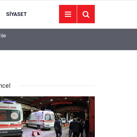
SIYASET
’de
Juventus Inter maçı hangi kanalda, Juventus Int
23:04
oynanacak?
ncel