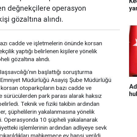
Ke
en değnekçilere operasyon
ya
işi gözaltına alındı.
azı cadde ve işletmelerin önünde korsan
kçilik yaptığı belirlenen kişilere yönelik
li gözaltına alındı.
şsavcılığı'nın başlattığı soruşturma
Emniyet Müdürlüğü Asayiş Şube Müdürlüğü
Ad
e korsan otoparkçıların bazı cadde ve
hu
de sürücülerden park parası alarak haksız
elirledi. Teknik ve fiziki takibin ardından
er, şüphelilerin yakalanmasına yönelik
. Operasyonda 10 şüpheli yakalanarak
iyetteki işlemlerinin ardından adliyeye sevk
çıkarıldıkları mahkemece ev hapsi verildi.