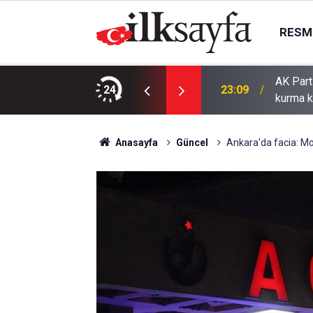
RESMI
AK Part
ı bıçaklı kavga: 4 yaralı
24
23:09
kurma k
Anasayfa
Güncel
Ankara'da facia: Mo