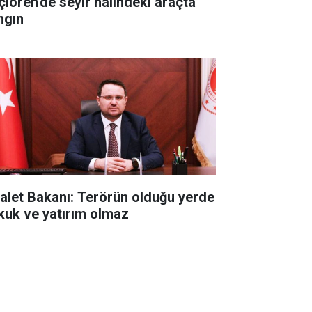
çiören'de seyir halindeki araçta
ngın
alet Bakanı: Terörün olduğu yerde
kuk ve yatırım olmaz