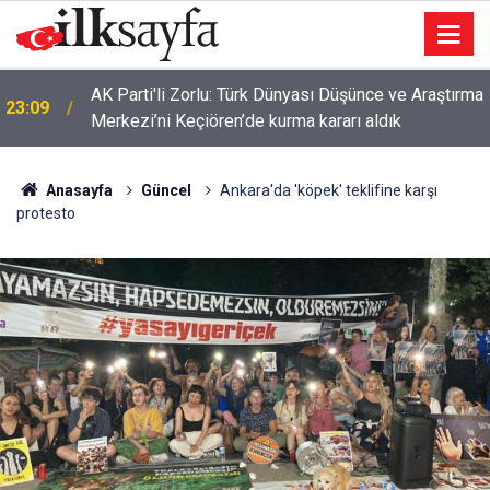
AK Parti'li Zorlu: Türk Dünyası Düşünce ve Araştırma
23:09
Merkezi’ni Keçiören’de kurma kararı aldık
Anasayfa
Güncel
Ankara'da 'köpek' teklifine karşı
protesto