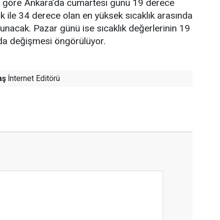
re göre Ankara’da cumartesi günü 19 derece
ık ile 34 derece olan en yüksek sıcaklık arasında
lunacak. Pazar günü ise sıcaklık değerlerinin 19
nda değişmesi öngörülüyor.
aş
İnternet Editörü