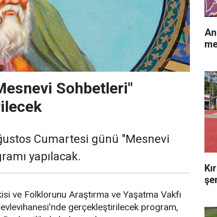
An
me
Mesnevi Sohbetleri"
rilecek
ğustos Cumartesi günü "Mesnevi
gramı yapılacak.
Kır
şe
isi ve Folklorunu Araştırma ve Yaşatma Vakfı
evlevihanesi'nde gerçekleştirilecek program,