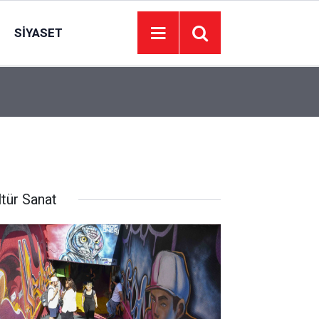
SIYASET
13:43
Yeşilçam nostaljisi Atatürk Çocukları Parkı’nda 
ltür Sanat