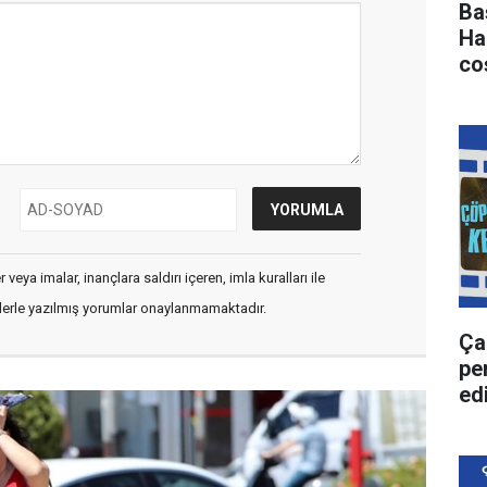
Ba
Ha
co
veya imalar, inançlara saldırı içeren, imla kuralları ile
flerle yazılmış yorumlar onaylanmamaktadır.
Ça
pe
ed