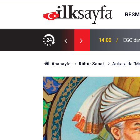
RESMI
 işletme hakkını gelir paylaşımıyla
24
14:00
EGO’dan
Anasayfa
Kültür Sanat
Ankara'da "Mes