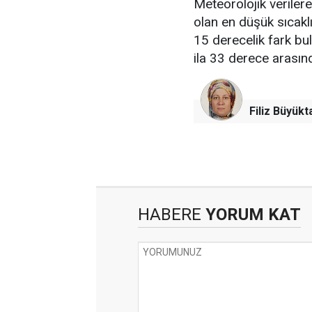
Meteorolojik verile
olan en düşük sıcakl
15 derecelik fark bu
ila 33 derece arası
Filiz Büyükt
HABERE
YORUM KAT