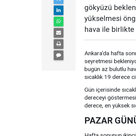
gökyüzü bekleni
yükselmesi öngö
hava ile birlikt
Ankara’da hafta sonu
seyretmesi bekleniyo
bugün az bulutlu ha
sıcaklık 19 derece c
Gün içerisinde sıcak
dereceyi göstermesi 
derece, en yüksek sı
PAZAR GÜNÜ
Hafta sonunun ikinc