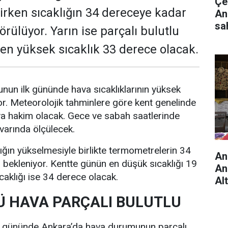
Çe
rken sıcaklığın 34 dereceye kadar
An
sa
rülüyor. Yarın ise parçalı bulutlu
e en yüksek sıcaklık 33 derece olacak.
nun ilk gününde hava sıcaklıklarının yüksek
r. Meteorolojik tahminlere göre kent genelinde
va hakim olacak. Gece ve sabah saatlerinde
ivarında ölçülecek.
lığın yükselmesiyle birlikte termometrelerin 34
An
bekleniyor. Kentte günün en düşük sıcaklığı 19
An
caklığı ise 34 derece olacak.
Al
 HAVA PARÇALI BULUTLU
i gününde Ankara’da hava durumunun parçalı