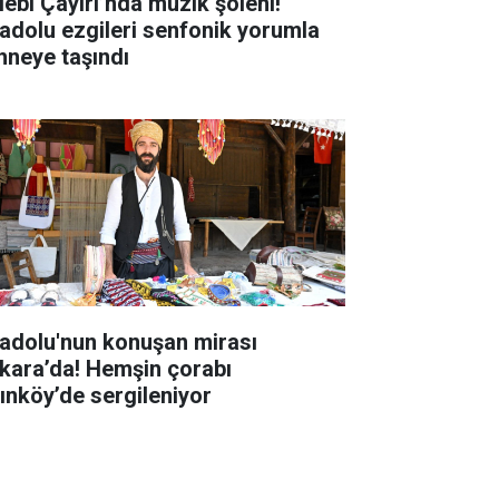
lebi Çayırı’nda müzik şöleni!
adolu ezgileri senfonik yorumla
hneye taşındı
adolu'nun konuşan mirası
kara’da! Hemşin çorabı
tınköy’de sergileniyor