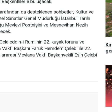
 Başkentlilerle buluşacak.
tarafından da desteklenen sohbetler, Kültür ve
el Sanatlar Genel Müdürlüğü İstanbul Tarihi
ğu Mevlevi Postnişini ve Mesnevihan Nezih
lecek.
elaleddin-i Rumi'nin 22. kuşak torunu ve
Kır
a Vakfı Başkanı Faruk Hemdem Çelebi ile 22.
ge
lararası Mevlana Vakfı Başkanvekili Esin Çelebi