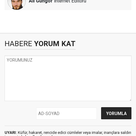
Ali Güngör
İnternet Editörü
HABERE
YORUM KAT
UYARI:
Küfür, hakaret, rencide edici cümleler veya imalar, inançlara saldırı