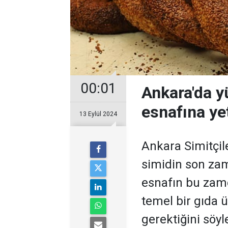
00:01
Ankara'da y
esnafına y
13 Eylül 2024
Ankara Simitçil
simidin son za
esnafın bu zam
temel bir gıda
gerektiğini söyl