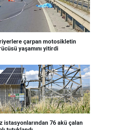
riyerlere çarpan motosikletin
rücüsü yaşamını yitirdi
z istasyonlarından 76 akü çalan
nlı tutuklandı