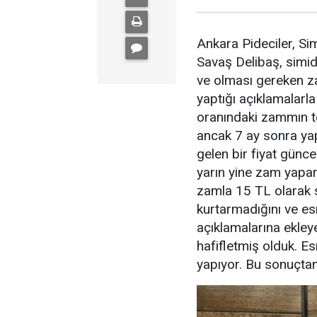
Ankara Pideciler, Si
Savaş Delibaş, simid
ve olması gereken z
yaptığı açıklamalarl
oranındaki zammın te
ancak 7 ay sonra yap
gelen bir fiyat günc
yarın yine zam yaparı
zamla 15 TL olarak s
kurtarmadığını ve e
açıklamalarına ekle
hafifletmiş olduk. Esn
yapıyor. Bu sonuçtan