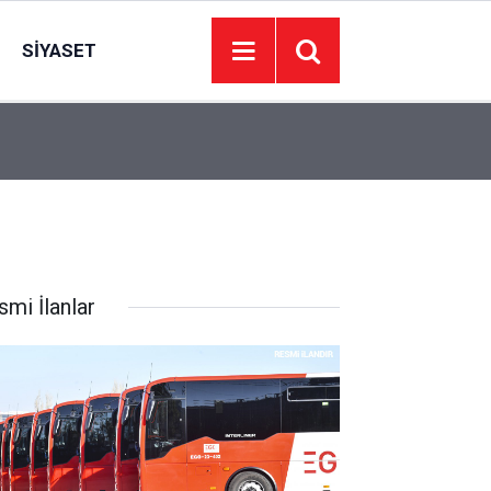
SIYASET
00:01
BAKIM VE ONARIM HİZMETİ ALINACAKTIR
smi İlanlar