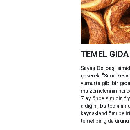
TEMEL GIDA
Savaş Delibaş, simid
çekerek, "Simit kesin
yumurta gibi bir gıd
malzemelerinin nered
7 ay önce simidin fiy
aldığını, bu tepkini
kaynaklandığını belir
temel bir gıda ürünü d