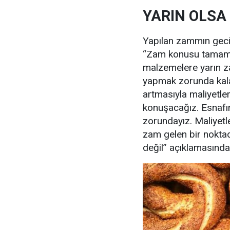
YARIN OLSA
Yapılan zammın geci
“Zam konusu tamamen
malzemelere yarın z
yapmak zorunda kalac
artmasıyla maliyetler
konuşacağız. Esnafım
zorundayız. Maliyetl
zam gelen bir noktada
değil” açıklamasında