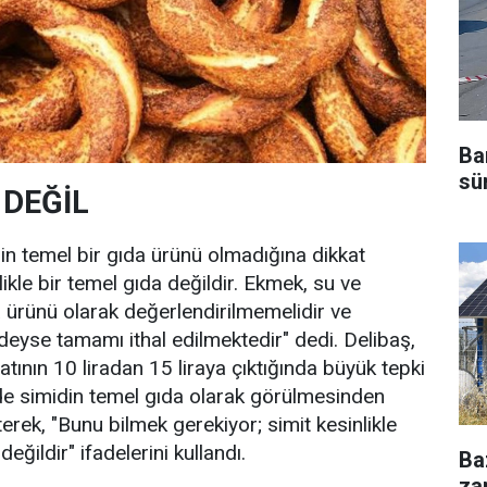
Ba
sü
 DEĞİL
in temel bir gıda ürünü olmadığına dikkat
likle bir temel gıda değildir. Ekmek, su ve
a ürünü olarak değerlendirilmemelidir ve
eyse tamamı ithal edilmektedir" dedi. Delibaş,
atının 10 liradan 15 liraya çıktığında büyük tepki
n de simidin temel gıda olarak görülmesinden
terek, "Bunu bilmek gerekiyor; simit kesinlikle
eğildir" ifadelerini kullandı.
Ba
za