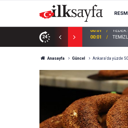
RESMI
KTIR
24
00:01
TEMİZL
Anasayfa
Güncel
Ankara'da yüzde 50'