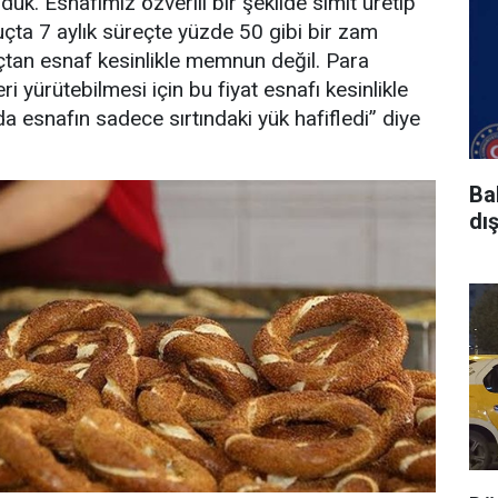
duk. Esnafımız özverili bir şekilde simit üretip
uçta 7 aylık süreçte yüzde 50 gibi bir zam
çtan esnaf kesinlikle memnun değil. Para
ri yürütebilmesi için bu fiyat esnafı kesinlikle
a esnafın sadece sırtındaki yük hafifledi” diye
Ba
dı