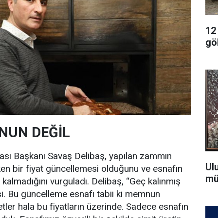
12
gö
NUN DEĞİL
dası Başkanı Savaş Delibaş, yapılan zammın
Ul
en bir fiyat güncellemesi olduğunu ve esnafın
mü
lmadığını vurguladı. Delibaş, “Geç kalınmış
si. Bu güncelleme esnafı tabii ki memnun
tler hala bu fiyatların üzerinde. Sadece esnafın