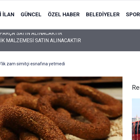
 İLAN
GÜNCEL
ÖZEL HABER
BELEDIYELER
SPOR
İK MALZEMESİ SATIN ALINACAKTIR
lik zam simitçi esnafına yetmedi
Re