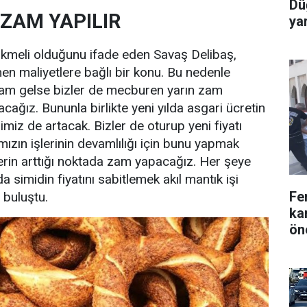
Dü
 ZAM YAPILIR
yar
kmeli olduğunu ifade eden Savaş Delibaş,
 maliyetlere bağlı bir konu. Bu nedenle
am gelse bizler de mecburen yarın zam
ağız. Bununla birlikte yeni yılda asgari ücretin
imiz de artacak. Bizler de oturup yeni fiyatı
ızın işlerinin devamlılığı için bunu yapmak
erin arttığı noktada zam yapacağız. Her şeye
 simidin fiyatını sabitlemek akıl mantık işi
Fe
 buluştu.
ka
ön