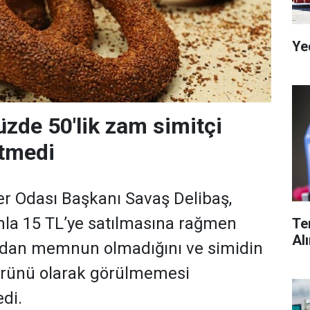
Ye
üzde 50'lik zam simitçi
etmedi
er Odası Başkanı Savaş Delibaş,
mla 15 TL’ye satılmasına rağmen
Te
Al
dan memnun olmadığını ve simidin
 ürünü olarak görülmemesi
edi.