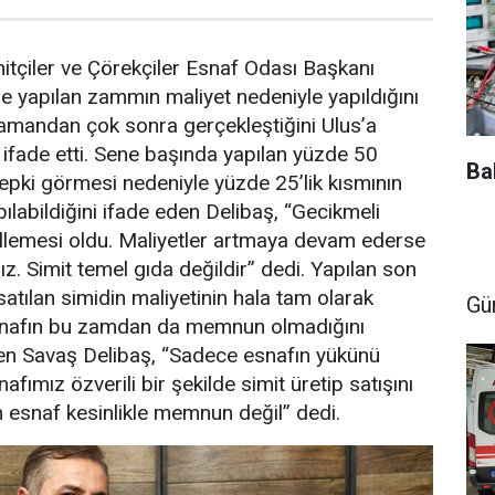
mitçiler ve Çörekçiler Esnaf Odası Başkanı
e yapılan zammın maliyet nedeniyle yapıldığını
amandan çok sonra gerçekleştiğini Ulus’a
a ifade etti. Sene başında yapılan yüzde 50
Ba
pki görmesi nedeniyle yüzde 25’lik kısmının
ılabildiğini ifade eden Delibaş, “Gecikmeli
ellemesi oldu. Maliyetler artmaya devam ederse
z. Simit temel gıda değildir” dedi. Yapılan son
atılan simidin maliyetinin hala tam olarak
Gü
snafın bu zamdan da memnun olmadığını
yen Savaş Delibaş, “Sadece esnafın yükünü
afımız özverili bir şekilde simit üretip satışını
 esnaf kesinlikle memnun değil” dedi.