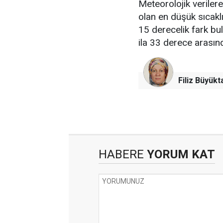
Meteorolojik verile
olan en düşük sıcakl
15 derecelik fark bu
ila 33 derece arası
Filiz Büyükt
HABERE
YORUM KAT