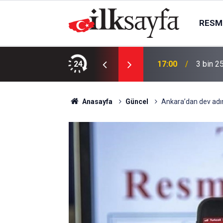
RESMI
martesi bugün kimin maçı var, hangi kanalda?
24
17:00
3 bin 2
Anasayfa
Güncel
Ankara’dan dev adım: