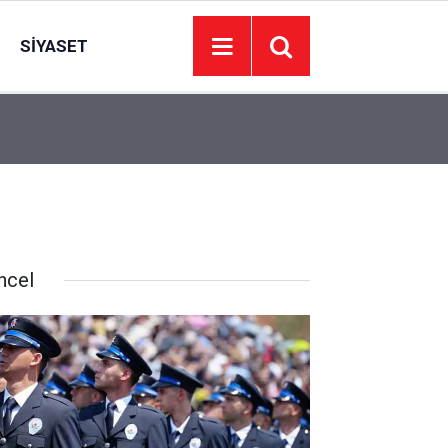
SIYASET
16:58
Mamak’ta lavanta tarlalarında şenlik düzenlendi
ncel