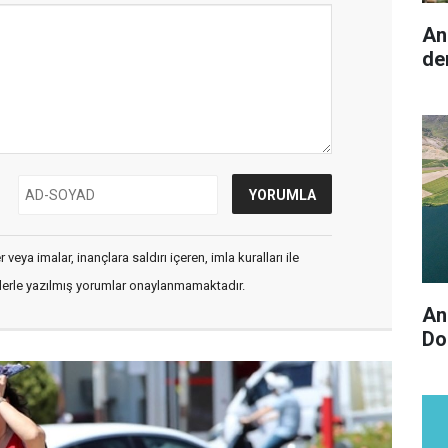
An
de
veya imalar, inançlara saldırı içeren, imla kuralları ile
flerle yazılmış yorumlar onaylanmamaktadır.
An
Do