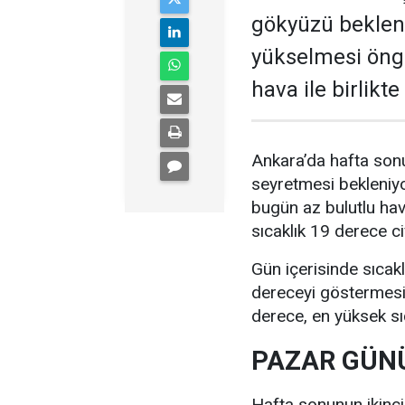
gökyüzü bekleni
yükselmesi öngö
hava ile birlikt
Ankara’da hafta sonu
seyretmesi bekleniyo
bugün az bulutlu ha
sıcaklık 19 derece c
Gün içerisinde sıcak
dereceyi göstermesi 
derece, en yüksek sı
PAZAR GÜNÜ
Hafta sonunun ikinc