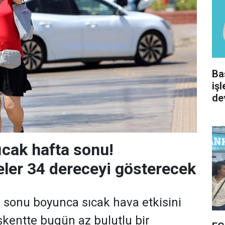
Ba
iş
de
ıcak hafta sonu!
ler 34 dereceyi gösterecek
 sonu boyunca sıcak hava etkisini
kentte bugün az bulutlu bir