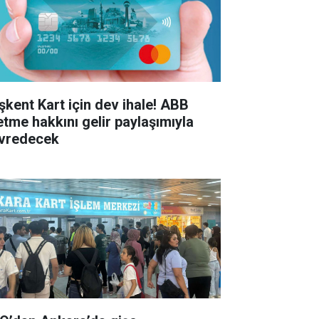
şkent Kart için dev ihale! ABB
letme hakkını gelir paylaşımıyla
vredecek