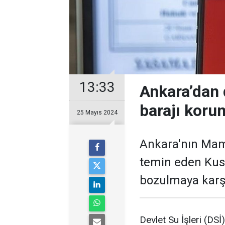
13:33
Ankara’dan 
barajı koru
25 Mayıs 2024
Ankara'nın Mam
temin eden Kusu
bozulmaya karşı
Devlet Su İşleri (DS