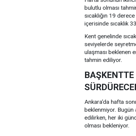
bulutlu olması tahmi
sıcaklığın 19 derece
içerisinde sıcaklık 
Kent genelinde sıcak
seviyelerde seyretm
ulaşması beklenen e
tahmin ediliyor.
BAŞKENTTE 
SÜRDÜRECE
Ankara’da hafta sonu 
beklenmiyor. Bugün a
edilirken, her iki gü
olması bekleniyor.