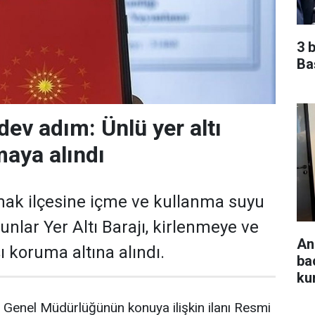
3 
Ba
dev adım: Ünlü yer altı
maya alındı
ak ilçesine içme ve kullanma suyu
nlar Yer Altı Barajı, kirlenmeye ve
An
 koruma altına alındı.
ba
ku
İ) Genel Müdürlüğünün konuya ilişkin ilanı Resmi