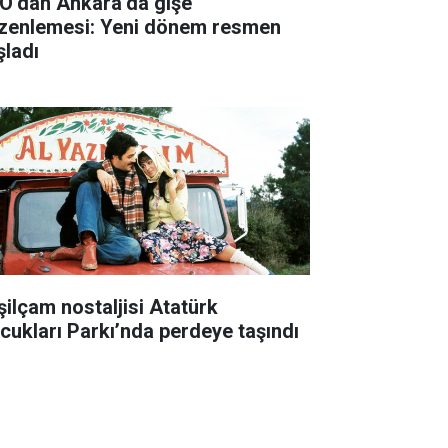
O’dan Ankara’da gişe
zenlemesi: Yeni dönem resmen
şladı
şilçam nostaljisi Atatürk
cukları Parkı’nda perdeye taşındı