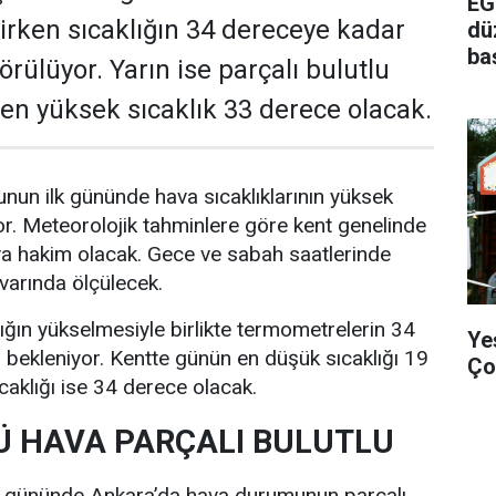
EG
rken sıcaklığın 34 dereceye kadar
dü
ba
rülüyor. Yarın ise parçalı bulutlu
e en yüksek sıcaklık 33 derece olacak.
nun ilk gününde hava sıcaklıklarının yüksek
r. Meteorolojik tahminlere göre kent genelinde
va hakim olacak. Gece ve sabah saatlerinde
ivarında ölçülecek.
lığın yükselmesiyle birlikte termometrelerin 34
Ye
bekleniyor. Kentte günün en düşük sıcaklığı 19
Ço
caklığı ise 34 derece olacak.
 HAVA PARÇALI BULUTLU
i gününde Ankara’da hava durumunun parçalı