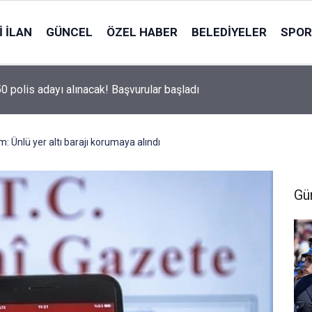
 İLAN
GÜNCEL
ÖZEL HABER
BELEDIYELER
SPOR
50 polis adayı alınacak! Başvurular başladı
 Ünlü yer altı barajı korumaya alındı
Gü