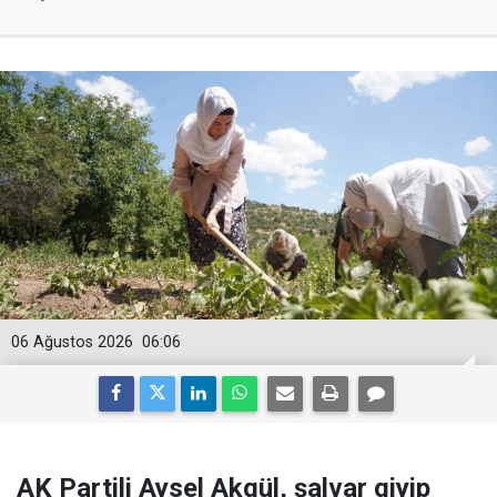
06 Ağustos 2026
06:06
AK Partili Aysel Akgül, şalvar giyip