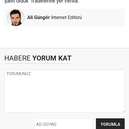
şahit olduk” ifadelerine yer verildi.
Ali Güngör
İnternet Editörü
HABERE
YORUM KAT