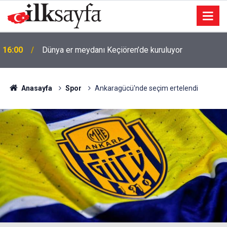
16:00
Dünya er meydanı Keçiören’de kuruluyor
Anasayfa
Spor
Ankaragücü'nde seçim ertelendi