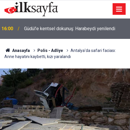
16:00
Güdül’e kentsel dokunuş: Harabeydi yenilendi
Anasayfa
Polis - Adliye
Antalya'da safari faciası:
Anne hayatını kaybetti, kızı yaralandı