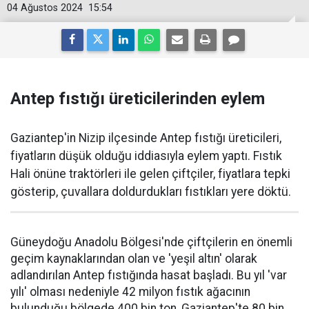
04 Ağustos 2024
15:54
Antep fıstığı üreticilerinden eylem
Gaziantep'in Nizip ilçesinde Antep fıstığı üreticileri,
fiyatların düşük olduğu iddiasıyla eylem yaptı. Fıstık
Hali önüne traktörleri ile gelen çiftçiler, fiyatlara tepki
gösterip, çuvallara doldurdukları fıstıkları yere döktü.
Güneydoğu Anadolu Bölgesi'nde çiftçilerin en önemli
geçim kaynaklarından olan ve 'yeşil altın' olarak
adlandırılan Antep fıstığında hasat başladı. Bu yıl 'var
yılı' olması nedeniyle 42 milyon fıstık ağacının
bulunduğu bölgede 400 bin ton, Gaziantep'te 80 bin