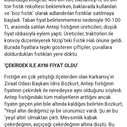
ton fıstık rekoltesi beklenirken, baklavada kullanılan
ve 'boz fıstık' olarak adlandırılan fıstıklar satılmaya
başladı. Taban fiyat belirlenmemesi nedeniyle 90-100
TL arasında satılan Antep fıstığının üreticileri, düşük
fiyat iddiasıyla eylem yaptı. Üreticiler, traktörleri ile
konvoy düzenleyerek Nizip'teki Fıstık Hali önüne geldi.
Burada fiyatlara tepki gösteren çiftçiler, çuvallara
doldurdukları fıstıkları yere döktü.
'ÇEKİRDEK İLE AYNI FİYAT OLDU'
Fıstığın en çok yetiştiği ilçelerden olan Karkamış'ın
Ziraat Odası Başkanı İdris Bozkurt, Antep fıstığının
fiyatının çekirdek ile neredeyse aynı olduğunu söyledi.
Antep fıstığındaki tüm maliyetlerin arttığını ancak
fiyatın geçen yılın bile altında kaldığını belirten Bozkurt,
"Yeşil altın dediğimiz iyi bir ürünümüz vardı. Şu an bu
'yeşil altın' olmaktan çıktı. Mevsimlik kabak
çekirdeğinin, ayçiçeği çekirdeğinin altına düştü. Bu