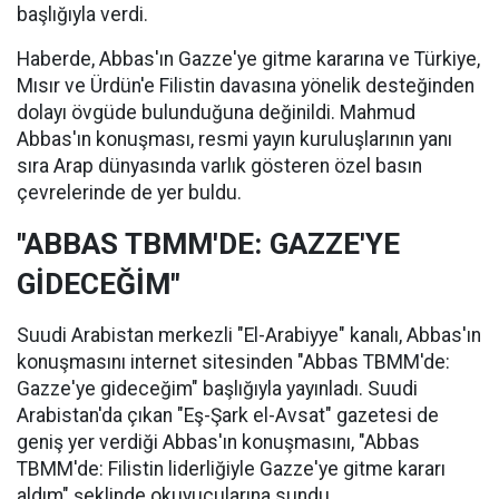
başlığıyla verdi.
Haberde, Abbas'ın Gazze'ye gitme kararına ve Türkiye,
Mısır ve Ürdün'e Filistin davasına yönelik desteğinden
dolayı övgüde bulunduğuna değinildi. Mahmud
Abbas'ın konuşması, resmi yayın kuruluşlarının yanı
sıra Arap dünyasında varlık gösteren özel basın
çevrelerinde de yer buldu.
"ABBAS TBMM'DE: GAZZE'YE
GİDECEĞİM"
Suudi Arabistan merkezli "El-Arabiyye" kanalı, Abbas'ın
konuşmasını internet sitesinden "Abbas TBMM'de:
Gazze'ye gideceğim" başlığıyla yayınladı. Suudi
Arabistan'da çıkan "Eş-Şark el-Avsat" gazetesi de
geniş yer verdiği Abbas'ın konuşmasını, "Abbas
TBMM'de: Filistin liderliğiyle Gazze'ye gitme kararı
aldım" şeklinde okuyucularına sundu.