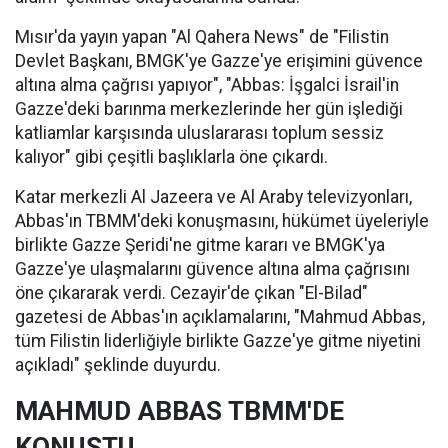
Mısır'da yayın yapan "Al Qahera News" de "Filistin
Devlet Başkanı, BMGK'ye Gazze'ye erişimini güvence
altına alma çağrısı yapıyor", "Abbas: İşgalci İsrail'in
Gazze'deki barınma merkezlerinde her gün işlediği
katliamlar karşısında uluslararası toplum sessiz
kalıyor" gibi çeşitli başlıklarla öne çıkardı.
Katar merkezli Al Jazeera ve Al Araby televizyonları,
Abbas'ın TBMM'deki konuşmasını, hükümet üyeleriyle
birlikte Gazze Şeridi'ne gitme kararı ve BMGK'ya
Gazze'ye ulaşmalarını güvence altına alma çağrısını
öne çıkararak verdi. Cezayir'de çıkan "El-Bilad"
gazetesi de Abbas'ın açıklamalarını, "Mahmud Abbas,
tüm Filistin liderliğiyle birlikte Gazze'ye gitme niyetini
açıkladı" şeklinde duyurdu.
MAHMUD ABBAS TBMM'DE
KONUŞTU