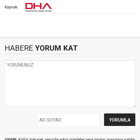
Kaynak:
HABERE
YORUM KAT
UYARI:
Küfür, hakaret, rencide edici cümleler veya imalar, inançlara saldırı