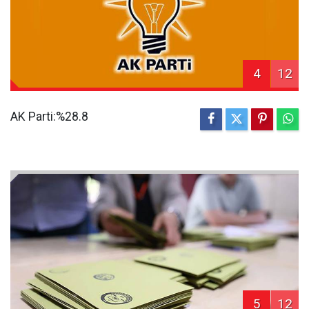
4
12
AK Parti:%28.8
5
12