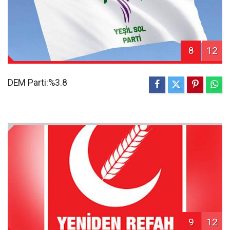
8
12
DEM Parti:%3.8
9
12