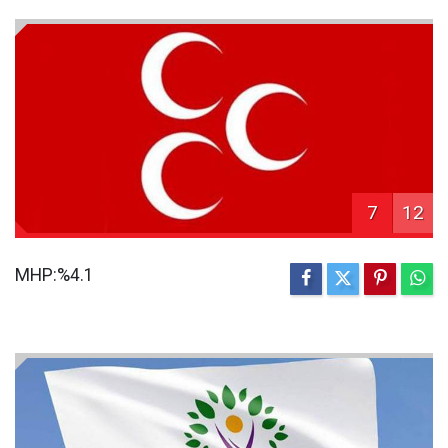
7
12
MHP:%4.1