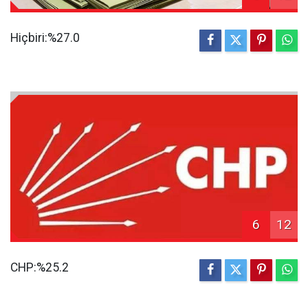
Hiçbiri:%27.0
6
12
CHP:%25.2