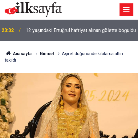
u
23:11
Uludağ'da çıkan orman yangınına müdahale sürüyor
Anasayfa
Güncel
Aşiret düğününde kilolarca altın
takıldı