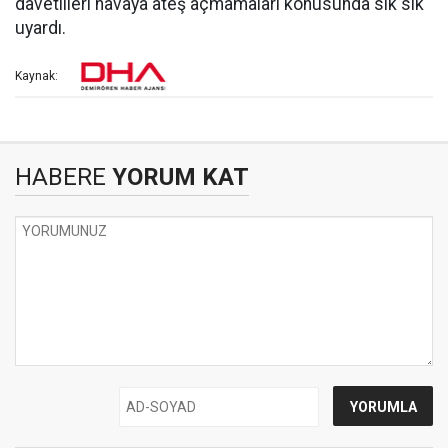
davetlileri havaya ateş açmamaları konusunda sık sık
uyardı.
Kaynak:
HABERE
YORUM KAT