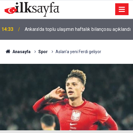
ı
14:00
Müthiş olur
Anasayfa
Spor
Aslan'a yeni Ferdi geliyor