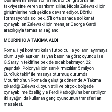
Osimhen hamlesi sonrasında önceliği sol kanat
takviyesine veren sarıkırmızılılar, Nicola Zalewski için
girişimlerine hızlı şekilde devam ediyor. Dörtlü
formasyonda sol bek, 5'li orta sahada sol kanat
oynayabilen Zalewski için menajer George Gardi
aracılığıyla temaslar sağlandı.
MOURİNHO A TAKIMA ALDI
Roma, 1 yıl kontratı kalan futbolcu ile yollarını ayırmaya
olumlu yaklaşırken İtalyan basınına göre; oyuncu ise
G.Saray'ın teklifine pek de sıcak bakmıyor. 22
yaşındaki Polonyalı için sarı-kırmızılılar 5 milyon
Euro'luk teklif ile masaya oturmuş durumda.
Mourinho'nun Roma'da çalıştığı dönemde A Takıma
çıkardığı Zalewski, oyun stili ve birçok bölgede
oynayabilme özelliğiyle Ferdi Kadıoğlu'na benzetiliyor.
İki ayağını da kullanan genç oyuncunun transferi an
meselesi.