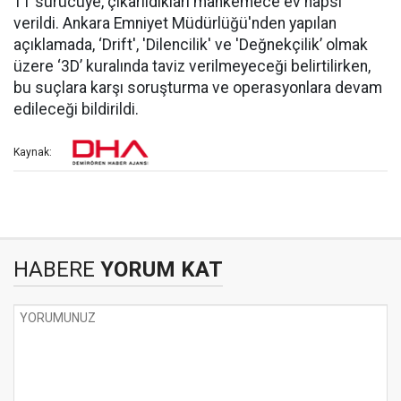
11 sürücüye, çıkarıldıkları mahkemece ev hapsi
verildi. Ankara Emniyet Müdürlüğü'nden yapılan
açıklamada, ‘Drift', 'Dilencilik' ve 'Değnekçilik’ olmak
üzere ‘3D’ kuralında taviz verilmeyeceği belirtilirken,
bu suçlara karşı soruşturma ve operasyonlara devam
edileceği bildirildi.
Kaynak:
HABERE
YORUM KAT