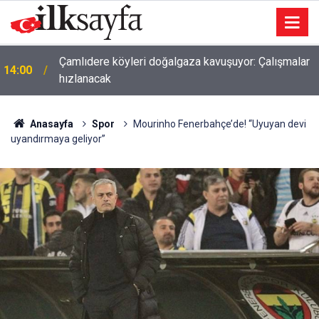
Çamlıdere köyleri doğalgaza kavuşuyor: Çalışmalar
14:00
hızlanacak
Anasayfa
Spor
Mourinho Fenerbahçe’de! “Uyuyan devi
uyandırmaya geliyor”