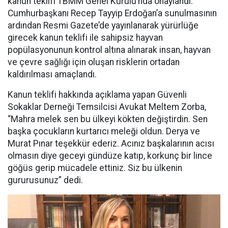
kanun teklifi TBMM Genel Kurulu’nda onaylandı.
Cumhurbaşkanı Recep Tayyip Erdoğan’a sunulmasının
ardından Resmi Gazete’de yayınlanarak yürürlüğe
girecek kanun teklifi ile sahipsiz hayvan
popülasyonunun kontrol altına alınarak insan, hayvan
ve çevre sağlığı için oluşan risklerin ortadan
kaldırılması amaçlandı.
Kanun teklifi hakkında açıklama yapan Güvenli
Sokaklar Derneği Temsilcisi Avukat Meltem Zorba,
“Mahra melek sen bu ülkeyi kökten değiştirdin. Sen
başka çocukların kurtarıcı meleği oldun. Derya ve
Murat Pınar teşekkür ederiz. Acınız başkalarının acısı
olmasın diye geceyi gündüze katıp, korkunç bir lince
göğüs gerip mücadele ettiniz. Siz bu ülkenin
gururusunuz” dedi.