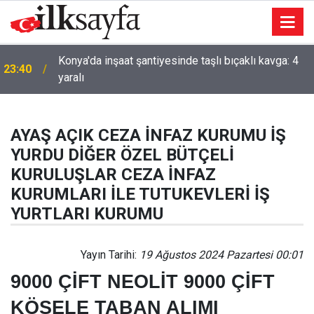
Konya'da inşaat şantiyesinde taşlı bıçaklı kavga: 4
23:40
yaralı
AK Parti'li Zorlu: Türk Dünyası Düşünce ve Araştırma
23:09
Merkezi’ni Keçiören’de kurma kararı aldık
AYAŞ AÇIK CEZA İNFAZ KURUMU İŞ
YURDU DİĞER ÖZEL BÜTÇELİ
KURULUŞLAR CEZA İNFAZ
KURUMLARI İLE TUTUKEVLERİ İŞ
YURTLARI KURUMU
Yayın Tarihi:
19 Ağustos 2024 Pazartesi 00:01
9000 ÇİFT NEOLİT 9000 ÇİFT
KÖSELE TABAN ALIMI