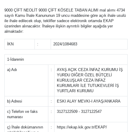
9000 ÇİFT NEOLİT 9000 ÇİFT KÖSELE TABAN ALIMI mal alımı 4734
sayılı Kamu İhale Kanununun 19 uncu maddesine göre açık ihale usulü
ile ihale edilecek olup, teklifler sadece elektronik ortamda EKAP
üzerinden alınacaktır. İhaleye ilişkin ayrıntılı bilgiler aşağıda yer
almaktadır:
İKN
:
2024/1084683
1-İdarenin
a) Adı
:
AYAŞ AÇIK CEZA İNFAZ KURUMU İŞ
YURDU DİĞER ÖZEL BÜTÇELİ
KURULUŞLAR CEZA İNFAZ
KURUMLARI İLE TUTUKEVLERİ İŞ
YURTLARI KURUMU
b) Adresi
:
ESKI ALAY MEVKI-I AYAŞ/ANKARA
c) Telefon ve faks
:
3127122509 - 3127122547
numarası
ç) İhale dokümanının
:
https://ekap.kik.gov.tr/EKAP/