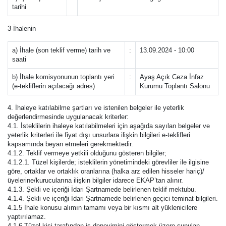
tarihi
3-İhalenin
a) İhale (son teklif verme) tarih ve
:
13.09.2024 - 10:00
saati
b) İhale komisyonunun toplantı yeri
:
Ayaş Açık Ceza İnfaz
(e-tekliflerin açılacağı adres)
Kurumu Toplantı Salonu
4. İhaleye katılabilme şartları ve istenilen belgeler ile yeterlik
değerlendirmesinde uygulanacak kriterler:
4.1. İsteklilerin ihaleye katılabilmeleri için aşağıda sayılan belgeler ve
yeterlik kriterleri ile fiyat dışı unsurlara ilişkin bilgileri e-teklifleri
kapsamında beyan etmeleri gerekmektedir.
4.1.2. Teklif vermeye yetkili olduğunu gösteren bilgiler;
4.1.2.1. Tüzel kişilerde; isteklilerin yönetimindeki görevliler ile ilgisine
göre, ortaklar ve ortaklık oranlarına (halka arz edilen hisseler hariç)/
üyelerine/kurucularına ilişkin bilgiler idarece EKAP’tan alınır.
4.1.3. Şekli ve içeriği İdari Şartnamede belirlenen teklif mektubu.
4.1.4. Şekli ve içeriği İdari Şartnamede belirlenen geçici teminat bilgileri.
4.1.5 İhale konusu alımın tamamı veya bir kısmı alt yüklenicilere
yaptırılamaz.
4.1.6 Tüzel kişi tarafından iş deneyimini göstermek üzere sunulan