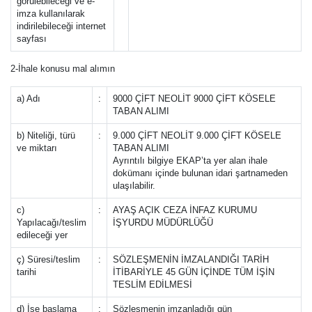
görülebileceği ve e-
imza kullanılarak
indirilebileceği internet
sayfası
2-İhale konusu mal alımın
a) Adı
:
9000 ÇİFT NEOLİT 9000 ÇİFT KÖSELE
TABAN ALIMI
b) Niteliği, türü
:
9.000 ÇİFT NEOLİT 9.000 ÇİFT KÖSELE
ve miktarı
TABAN ALIMI
Ayrıntılı bilgiye EKAP’ta yer alan ihale
dokümanı içinde bulunan idari şartnameden
ulaşılabilir.
c)
:
AYAŞ AÇIK CEZA İNFAZ KURUMU
Yapılacağı/teslim
İŞYURDU MÜDÜRLÜĞÜ
edileceği yer
ç) Süresi/teslim
:
SÖZLEŞMENİN İMZALANDIĞI TARİH
tarihi
İTİBARİYLE 45 GÜN İÇİNDE TÜM İŞİN
TESLİM EDİLMESİ
d) İşe başlama
:
Sözleşmenin imzanladığı gün