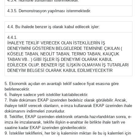
4.3.4. Numune sunulması istenmektedir.
4.3.5. Demonstrasyon yapılması istenmektedir.
4.4. Bu ihalede benzer iş olarak kabul edilecek işler:
4.4.1.
İHALEYE TEKLİF VERECEK OLAN İSTEKLİLERİN İŞ
DENEYİMİNİ GÖSTEREN BELGELERDE TEMİNİNE ÇIKILAN (
KÖSELE TABAN, NEOLİT TABAN, TERMO TABAN, KAUÇUK
TABAN VB.. ) GİBİ İŞLER İŞ DENEYİMİ OLARAK KABUL
EDİLECEK OLUP, BENZER İŞE İLİŞKİN OLMAYAN İŞ TUTARLARI
DENEYİM BELGESİ OLARAK KABUL EDİLMEYECEKTİR
5. Ekonomik açıdan en avantajlı teklif sadece fiyat esasına göre
belirlenecektir.
6. İhaleye sadece yerli istekliler katılabilecektir.
7. İhale dokümanı EKAP üzerinden bedelsiz olarak görülebilir. Ancak,
ihaleye teklif verecek olanların, e-imza kullanarak EKAP üzerinden ihale
dokümanını indirmeleri zorunludur.
8. Teklifler, EKAP üzerinden elektronik ortamda hazırlandıktan sonra, e-
imza ile imzalanarak, teklife ilişkin e-anahtar ile birlikte ihale tarih ve
saatine kadar EKAP üzerinden gönderilecektir.
9. İstekliler tekliflerini, her bir iş kaleminin miktarı ile bu iş kalemleri için