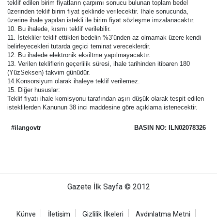
teklif edilen birim fiyatların çarpımı sonucu bulunan toplam bedel
üzerinden teklif birim fiyat şeklinde verilecektir. İhale sonucunda,
üzerine ihale yapılan istekli ile birim fiyat sözleşme imzalanacaktır.
10. Bu ihalede, kısmı teklif verilebilir.
11. İstekliler teklif ettikleri bedelin %3’ünden az olmamak üzere kendi
belirleyecekleri tutarda geçici teminat vereceklerdir.
12. Bu ihalede elektronik eksiltme yapılmayacaktır.
13. Verilen tekliflerin geçerlilik süresi, ihale tarihinden itibaren 180
(YüzSeksen) takvim günüdür.
14.Konsorsiyum olarak ihaleye teklif verilemez.
15. Diğer hususlar:
Teklif fiyatı ihale komisyonu tarafından aşırı düşük olarak tespit edilen
isteklilerden Kanunun 38 inci maddesine göre açıklama istenecektir.
#ilangovtr
BASIN NO: ILN02078326
Gazete İlk Sayfa © 2012
Künye
İletişim
Gizlilik İlkeleri
Aydınlatma Metni