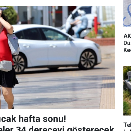
AK
Dü
Ke
ıcak hafta sonu!
Te
ler 34 dereceyi gösterecek