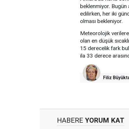
beklenmiyor. Bugün a
edilirken, her iki gü
olması bekleniyor.
Meteorolojik verile
olan en düşük sıcakl
15 derecelik fark bu
ila 33 derece arası
Filiz Büyükt
HABERE
YORUM KAT