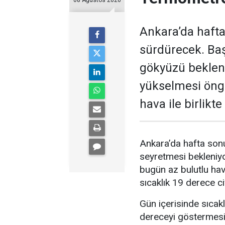
08 Ağustos 2026
Ankara’da hafta
sürdürecek. Baş
gökyüzü bekleni
yükselmesi öngö
hava ile birlikt
Ankara’da hafta sonu
seyretmesi bekleniyo
bugün az bulutlu ha
sıcaklık 19 derece c
Gün içerisinde sıcak
dereceyi göstermesi 