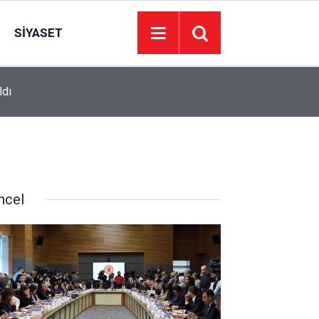
SIYASET
ldı
10:41
Süper Lig’de fikstür netleşti! İşte 2 ve 3. haftad
ncel