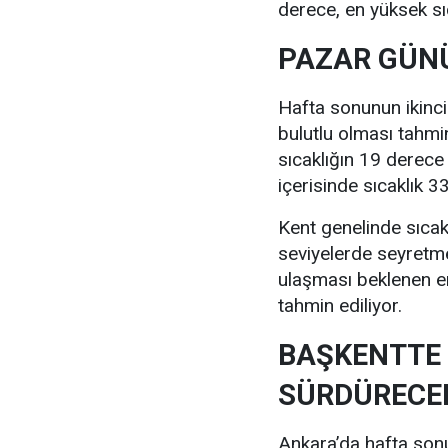
derece, en yüksek sı
PAZAR GÜNÜ
Hafta sonunun ikinc
bulutlu olması tahmi
sıcaklığın 19 derece
içerisinde sıcaklık 
Kent genelinde sıcak
seviyelerde seyretm
ulaşması beklenen e
tahmin ediliyor.
BAŞKENTTE 
SÜRDÜRECE
Ankara’da hafta sonu 