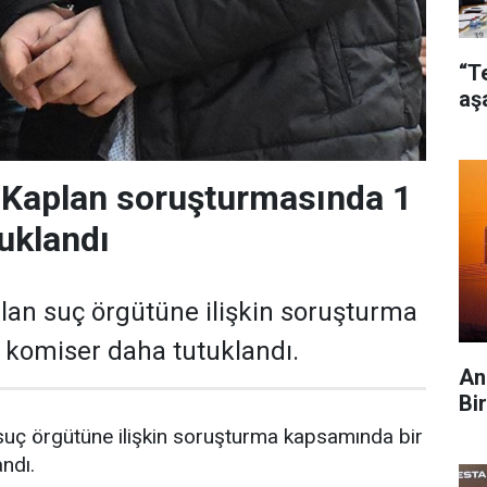
“T
aş
 Kaplan soruşturmasında 1
uklandı
an suç örgütüne ilişkin soruşturma
 komiser daha tutuklandı.
An
Bi
uç örgütüne ilişkin soruşturma kapsamında bir
ndı.