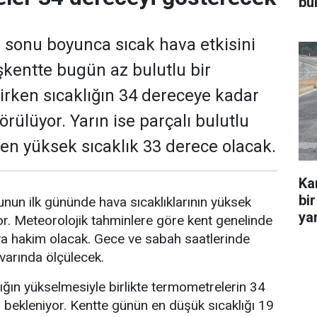
bu
 sonu boyunca sıcak hava etkisini
kentte bugün az bulutlu bir
rken sıcaklığın 34 dereceye kadar
rülüyor. Yarın ise parçalı bulutlu
e en yüksek sıcaklık 33 derece olacak.
Ka
bir
nun ilk gününde hava sıcaklıklarının yüksek
yar
r. Meteorolojik tahminlere göre kent genelinde
va hakim olacak. Gece ve sabah saatlerinde
ivarında ölçülecek.
lığın yükselmesiyle birlikte termometrelerin 34
bekleniyor. Kentte günün en düşük sıcaklığı 19