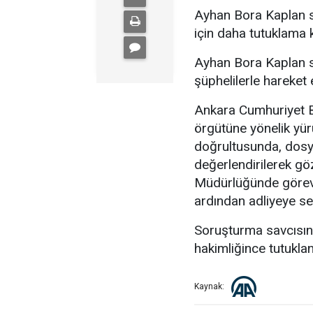
Ayhan Bora Kaplan s
için daha tutuklama ka
Ayhan Bora Kaplan su
şüphelilerle hareket 
Ankara Cumhuriyet B
örgütüne yönelik yür
doğrultusunda, dosya
değerlendirilerek gö
Müdürlüğünde görevli
ardından adliyeye sev
Soruşturma savcısına
hakimliğince tutuklan
Kaynak: