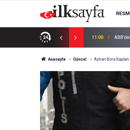
RESMI
olunun dört temel unsuru
24
11:00
ABB’den
Anasayfa
Güncel
Ayhan Bora Kaplan 