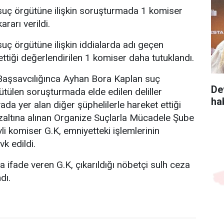
uç örgütüne ilişkin soruşturmada 1 komiser
rarı verildi.
ç örgütüne ilişkin iddialarda adı geçen
ettiği değerlendirilen 1 komiser daha tutuklandı.
aşsavcılığınca Ayhan Bora Kaplan suç
De
ütülen soruşturmada elde edilen deliller
ha
da yer alan diğer şüphelilerle hareket ettiği
zaltına alınan Organize Suçlarla Mücadele Şube
 komiser G.K, emniyetteki işlemlerinin
k edildi.
 ifade veren G.K, çıkarıldığı nöbetçi sulh ceza
dı.