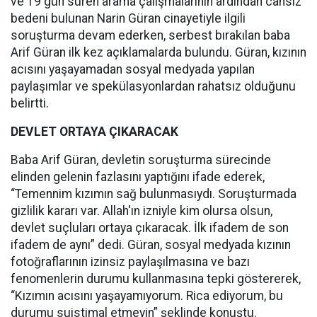
ve 19 gün süren arama çalışmalarının ardından cansız
bedeni bulunan Narin Güran cinayetiyle ilgili
soruşturma devam ederken, serbest bırakılan baba
Arif Güran ilk kez açıklamalarda bulundu. Güran, kızının
acısını yaşayamadan sosyal medyada yapılan
paylaşımlar ve spekülasyonlardan rahatsız olduğunu
belirtti.
DEVLET ORTAYA ÇIKARACAK
Baba Arif Güran, devletin soruşturma sürecinde
elinden gelenin fazlasını yaptığını ifade ederek,
“Temennim kızımın sağ bulunmasıydı. Soruşturmada
gizlilik kararı var. Allah'ın izniyle kim olursa olsun,
devlet suçluları ortaya çıkaracak. İlk ifadem de son
ifadem de aynı” dedi. Güran, sosyal medyada kızının
fotoğraflarının izinsiz paylaşılmasına ve bazı
fenomenlerin durumu kullanmasına tepki göstererek,
“Kızımın acısını yaşayamıyorum. Rica ediyorum, bu
durumu suistimal etmeyin” şeklinde konuştu.