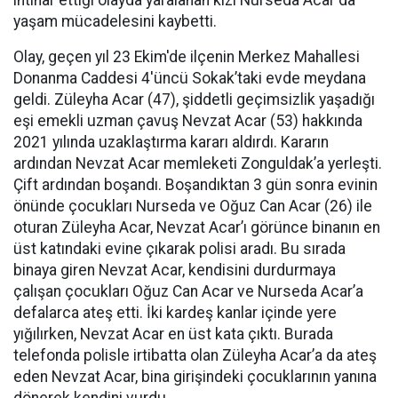
intihar ettiği olayda yaralanan kızı Nurseda Acar da
yaşam mücadelesini kaybetti.
Olay, geçen yıl 23 Ekim'de ilçenin Merkez Mahallesi
Donanma Caddesi 4'üncü Sokak’taki evde meydana
geldi. Züleyha Acar (47), şiddetli geçimsizlik yaşadığı
eşi emekli uzman çavuş Nevzat Acar (53) hakkında
2021 yılında uzaklaştırma kararı aldırdı. Kararın
ardından Nevzat Acar memleketi Zonguldak’a yerleşti.
Çift ardından boşandı. Boşandıktan 3 gün sonra evinin
önünde çocukları Nurseda ve Oğuz Can Acar (26) ile
oturan Züleyha Acar, Nevzat Acar’ı görünce binanın en
üst katındaki evine çıkarak polisi aradı. Bu sırada
binaya giren Nevzat Acar, kendisini durdurmaya
çalışan çocukları Oğuz Can Acar ve Nurseda Acar’a
defalarca ateş etti. İki kardeş kanlar içinde yere
yığılırken, Nevzat Acar en üst kata çıktı. Burada
telefonda polisle irtibatta olan Züleyha Acar’a da ateş
eden Nevzat Acar, bina girişindeki çocuklarının yanına