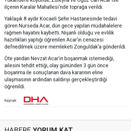
Yukarıdere köyünde, Züleyha ve Oğuz Can Acar ise
ilçenin Karalar Mahallesi'nde toprağa verildi.
Yaklaşık 8 aydır Kocaeli Şehir Hastanesinde tedavi
gören Nurseda Acar, dün gece yapılan müdahalelere
rağmen hayatını kaybetti. Nişanlı olduğu ve evlilik
hazırlıkları yaptığı öğrenilen Acar’ın cenazesi
defnedilmek üzere memleketi Zonguldak’a gönderildi.
Öte yandan Nevzat Acar’ın boşanmak istemediği,
ailesini tehdit ettiği, olay gününden 3 gün önce
boşanma ile sonuçlanan dava kararının eline
ulaşmasının ardından saldırıyı gerçekleştirdiği
öğrenildi.
Kaynak:
HABERE
YORUM KAT