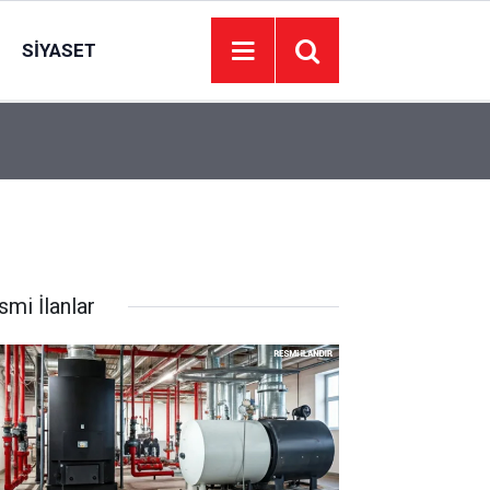
SIYASET
23:17
Park halindeki otomobilde silah sesleri: Bir kadı
smi İlanlar