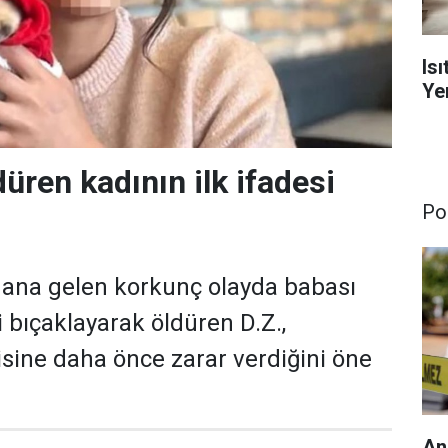
Is
Yen
üren kadının ilk ifadesi
Pol
!
dana gelen korkunç olayda babası
bıçaklayarak öldüren D.Z.,
sine daha önce zarar verdiğini öne
An