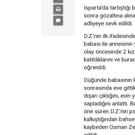
Isparta'da tartıştığ
sonra gözaltına alın
adliyeye sevk edildi.
D.Z.'nin ilk ifadesin
babası ile annesinin 
olay öncesinde 2 kız
katıldıklarını ve bu
öğrenildi.
Düğünde babasının ken
sonrasında eve gittik
dışarı çıktığını, evin
sapladığını anlattı. 
öne süren D.Z.'nin ps
kalkıştığından bahset
kaybeden Osman Zeyb
edildi.