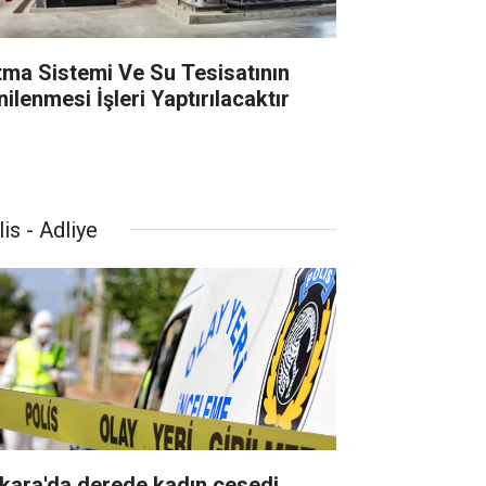
ıtma Sistemi Ve Su Tesisatının
ilenmesi İşleri Yaptırılacaktır
is - Adliye
kara'da derede kadın cesedi