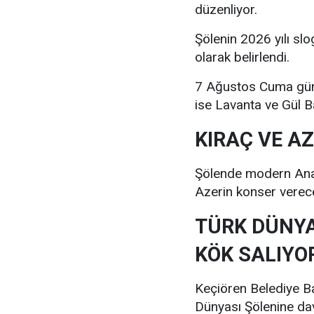
düzenliyor.
Şölenin 2026 yılı slo
olarak belirlendi.
7 Ağustos Cuma günü
ise Lavanta ve Gül B
KIRAÇ VE A
Şölende modern Anado
Azerin konser verec
TÜRK DÜNYA
KÖK SALIYO
Keçiören Belediye Ba
Dünyası Şölenine dav