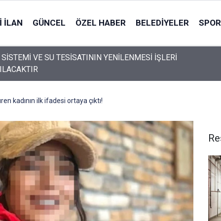
 İLAN
GÜNCEL
ÖZEL HABER
BELEDIYELER
SPOR
 SİSTEMİ VE SU TESİSATININ YENİLENMESİ İŞLERİ
ILACAKTIR
en kadının ilk ifadesi ortaya çıktı!
Re