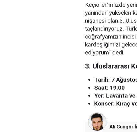
Keçiören’imizde yeni
yanından yükselen kar
nişanesi olan 3. Ulus
taçlandırıyoruz. Tür
coğrafyamızın incisi 
kardeşliğimizi gele
ediyorum” dedi.
3. Uluslararası 
Tarih: 7 Ağust
Saat: 19.00
Yer: Lavanta ve
Konser: Kıraç v
Ali Güngör
İ