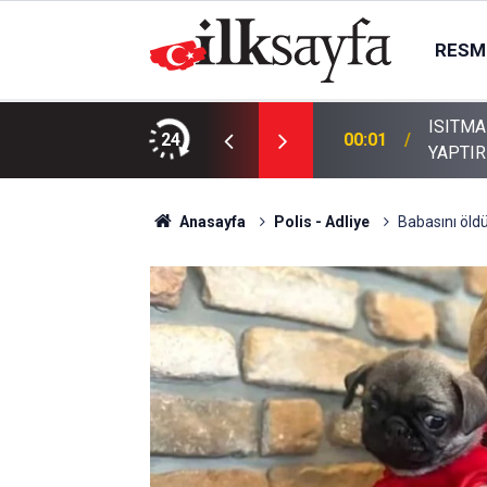
RESMI
ISITMA
n, Heimlich manevrasıyla kurtarıldı
24
00:01
YAPTIR
Anasayfa
Polis - Adliye
Babasını öldür