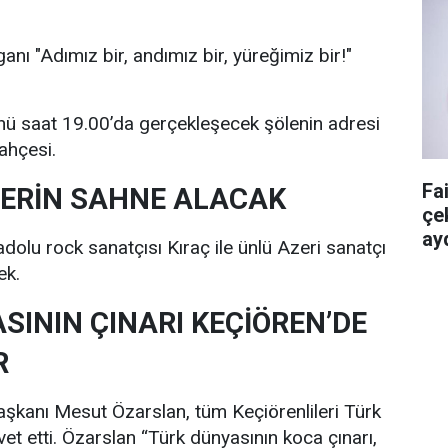
ganı "Adımız bir, andımız bir, yüreğimiz bir!"
 saat 19.00’da gerçekleşecek şölenin adresi
ahçesi.
Fa
ZERİN SAHNE ALACAK
çe
ayd
lu rock sanatçısı Kıraç ile ünlü Azeri sanatçı
ek.
SININ ÇINARI KEÇİÖREN’DE
R
şkanı Mesut Özarslan, tüm Keçiörenlileri Türk
et etti. Özarslan “Türk dünyasının koca çınarı,