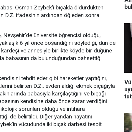
bul
ı babası Osman Zeybek'i bıçakla öldürdükten
an D.Z. ifadesinin ardından öğleden sonra
de, Nevşehir'de üniversite öğrencisi olduğu,
yaklaşık 6 yıl önce boşandığını söylediği, dün de
 kardeşi ve annesiyle birlikte köyde bir düğüne
rada babasının da bulunduğundan bahsettiği
disini tehdit eder gibi hareketler yaptığını,
Vü
lerini belirten D.Z., evden aldığı ekmek bıçağıyla
uy
 yakınlarında babasıyla karşılaştığını ve bıçağı
tu
Babasının kendisine daha önce zarar verdiğini
ikolojik sorunları olduğu ve intihara
tiği de belirtildi. Diğer yandan hayatını
ek'in vücudunda iki bıçak darbesi tespit