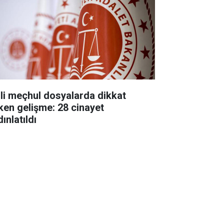
ili meçhul dosyalarda dikkat
ken gelişme: 28 cinayet
ınlatıldı