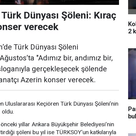
 Türk Dünyası Şöleni: Kıraç
Ko
onser verecek
2 k
’de Türk Dünyası Şöleni
Ağustos’ta "Adımız bir, andımız bir,
 sloganıyla gerçekleşecek şölende
sanatçı Azerin konser verecek.
 Uluslararası Keçiören Türk Dünyası Şöleni’nin
Pa
i oldu.
bu
 önceki yıllar Ankara Büyükşehir Belediyesi’nin
irdiği şöleni bu yıl ise TÜRKSOY’un katkılarıyla