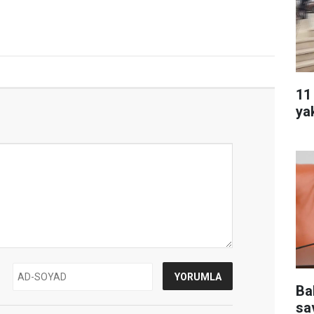
11
ya
Ba
sa