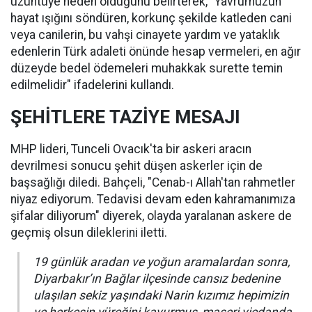
üzüntüye neden olduğunu belirterek, "Yavrumuzun
hayat ışığını söndüren, korkunç şekilde katleden cani
veya canilerin, bu vahşi cinayete yardım ve yataklık
edenlerin Türk adaleti önünde hesap vermeleri, en ağır
düzeyde bedel ödemeleri muhakkak surette temin
edilmelidir" ifadelerini kullandı.
ŞEHİTLERE TAZİYE MESAJI
MHP lideri, Tunceli Ovacık'ta bir askeri aracın
devrilmesi sonucu şehit düşen askerler için de
başsağlığı diledi. Bahçeli, "Cenab-ı Allah'tan rahmetler
niyaz ediyorum. Tedavisi devam eden kahramanımıza
şifalar diliyorum" diyerek, olayda yaralanan askere de
geçmiş olsun dileklerini iletti.
19 günlük aradan ve yoğun aramalardan sonra,
Diyarbakır’ın Bağlar ilçesinde cansız bedenine
ulaşılan sekiz yaşındaki Narin kızımız hepimizin