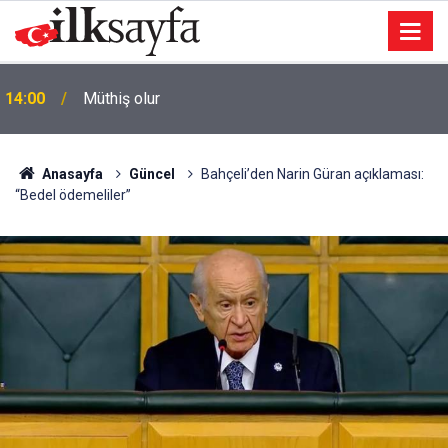
ı
14:00
Müthiş olur
Anasayfa
Güncel
Bahçeli’den Narin Güran açıklaması:
“Bedel ödemeliler”